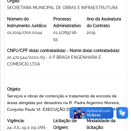
Órgão:
SECRETARIA MUNICIPAL DE OBRAS E INFRAESTRUTURA
Número do
Processo
Ano da Assinatura
Instrumento Jurídico:
Administrativo:
do Contrato:
01.2019.2700.0044
01.127697.18-
2019
55
CNPJ/CPF do(a) contratado(a) - Nome do(a) contratado(a):
20.472.544/0001-63 - A P BRAGA ENGENHARIA E
COMERCIO LTDA
Objeto:
Serviços e obras de contenção e tratamento de encosta de
áreas atingidas por desastres na R. Padre Argemiro Moreira,
Conjunto Paulo VI. EXECUÇÃO DE OBRAS POR CONTRATO
Vigência:
Licitação de
Modalidade da
24-JUL-19 a 09-JAN-
Origem:
licitação: