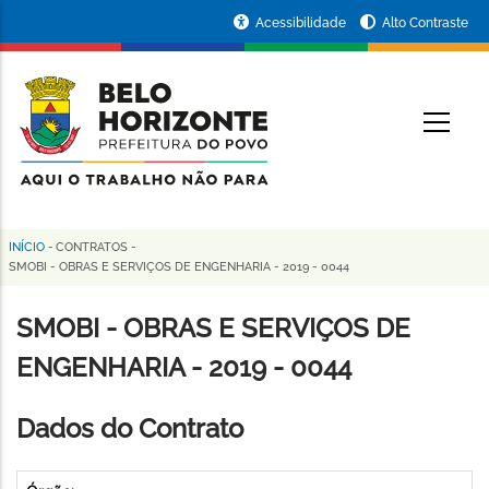
Pular
Portal
Acessibilidade
Alto Contraste
para
da
o
conteúdo
Prefeitura
O
principal
de
Belo
Horizonte
INÍCIO
-
CONTRATOS
-
Trilha
SMOBI - OBRAS E SERVIÇOS DE ENGENHARIA - 2019 - 0044
de
SMOBI - OBRAS E SERVIÇOS DE
navegação
ENGENHARIA - 2019 - 0044
Dados do Contrato