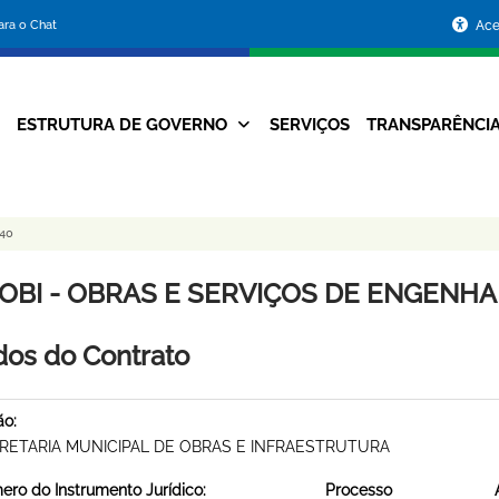
Portal
para o Chat
Ace
da
Prefeitura
ESTRUTURA DE GOVERNO
SERVIÇOS
TRANSPARÊNCI
Navegação
de
Principal
Belo
40
Horizonte
OBI - OBRAS E SERVIÇOS DE ENGENHARI
os do Contrato
ão:
RETARIA MUNICIPAL DE OBRAS E INFRAESTRUTURA
ro do Instrumento Jurídico:
Processo