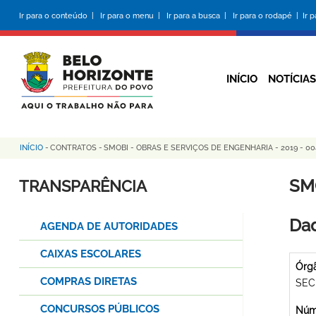
Pular
Ir para o conteúdo |
Ir para o menu |
Ir para a busca |
Ir para o rodapé |
Ir 
para
o
conteúdo
principal
INÍCIO
NOTÍCIAS
INÍCIO
-
CONTRATOS
-
SMOBI - OBRAS E SERVIÇOS DE ENGENHARIA - 2019 - 00
Trilha
de
SM
TRANSPARÊNCIA
navegação
Dad
AGENDA DE AUTORIDADES
CAIXAS ESCOLARES
Órg
COMPRAS DIRETAS
SEC
CONCURSOS PÚBLICOS
Núme