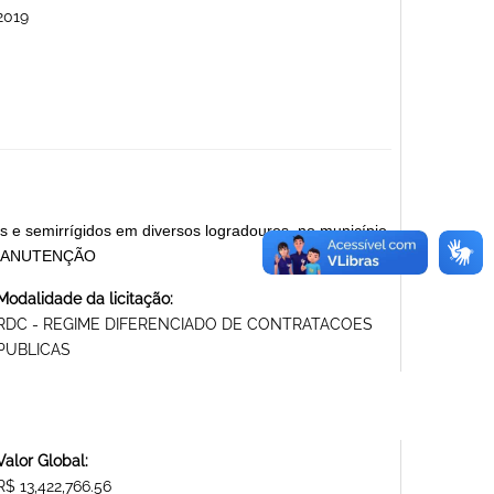
2019
 e semirrígidos em diversos logradouros, no município
E MANUTENÇÃO
Modalidade da licitação:
RDC - REGIME DIFERENCIADO DE CONTRATACOES
PUBLICAS
Valor Global:
R$ 13,422,766.56