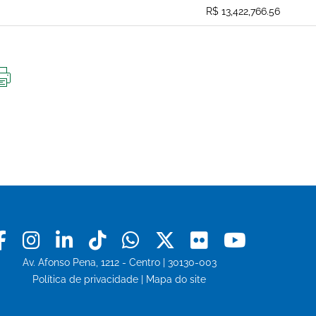
R$ 13,422,766.56
IMPRIMIR
ESTA
PÁGINA
Facebook
Instagram
Linkedin
Tiktok
Whatsapp
X
Flickr
Youtu
Av. Afonso Pena, 1212 - Centro | 30130-003
Política de privacidade
|
Mapa do site