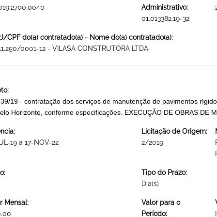
019.2700.0040
Administrativo:
01.013382.19-32
/CPF do(a) contratado(a) - Nome do(a) contratado(a):
551.250/0001-12 - VILASA CONSTRUTORA LTDA.
to:
39/19 - contratação dos serviços de manutenção de pavimentos rígidos
Belo Horizonte, conforme especificações. EXECUÇÃO DE OBRAS D
ncia:
Licitação de Origem:
UL-19 a 17-NOV-22
2/2019
o:
Tipo do Prazo:
Dia(s)
r Mensal:
Valor para o
0.00
Período: