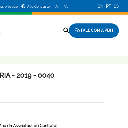
−
+
A
A
EN
PT
ES
ssibilidade
Alto Contraste
FALE COM A PBH
A
A - 2019 - 0040
Ano da Assinatura do Contrato: