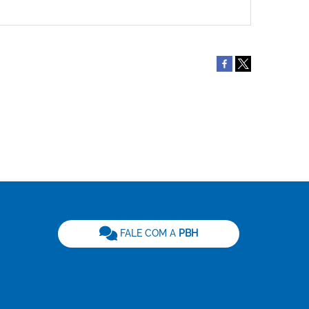
be
FALE COM A
PBH