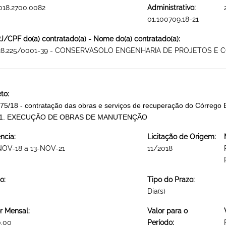
018.2700.0082
Administrativo:
01.100709.18-21
/CPF do(a) contratado(a) - Nome do(a) contratado(a):
728.225/0001-39 - CONSERVASOLO ENGENHARIA DE PROJETOS E 
to:
75/18 - contratação das obras e serviços de recuperação do Córrego B
51. EXECUÇÃO DE OBRAS DE MANUTENÇÃO
ncia:
Licitação de Origem:
NOV-18 a 13-NOV-21
11/2018
o:
Tipo do Prazo:
Dia(s)
r Mensal:
Valor para o
0.00
Período: