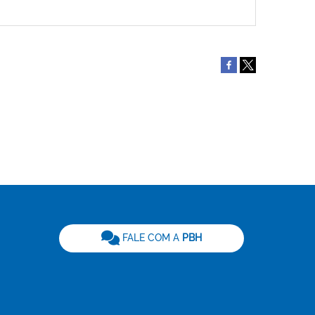
be
FALE COM A
PBH