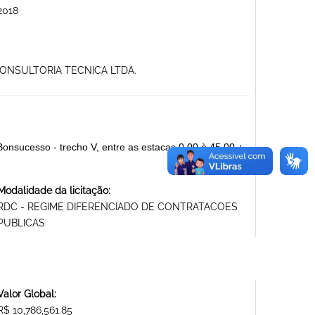
2018
CONSULTORIA TECNICA LTDA.
onsucesso - trecho V, entre as estacas 0.00 à 45.00 +
Modalidade da licitação:
RDC - REGIME DIFERENCIADO DE CONTRATACOES
PUBLICAS
Valor Global:
R$ 10,786,561.85