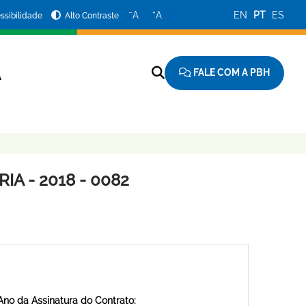
−
+
A
A
EN
PT
ES
ssibilidade
Alto Contraste
FALE COM A PBH
A
A - 2018 - 0082
Ano da Assinatura do Contrato: