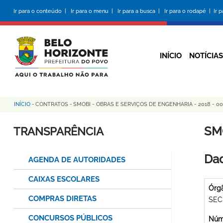
Pular
Ir para o conteúdo |
Ir para o menu |
Ir para a busca |
Ir para o rodapé |
Ir 
para
o
conteúdo
principal
INÍCIO
NOTÍCIAS
INÍCIO
-
CONTRATOS
-
SMOBI - OBRAS E SERVIÇOS DE ENGENHARIA - 2018 - 0
Trilha
de
SM
TRANSPARÊNCIA
navegação
Dad
AGENDA DE AUTORIDADES
CAIXAS ESCOLARES
Órg
COMPRAS DIRETAS
SEC
CONCURSOS PÚBLICOS
Núme