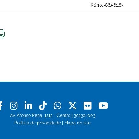
R$ 10,786,561.85
IMPRIMIR
ESTA
PÁGINA
Facebook
Instagram
Linkedin
Tiktok
Whatsapp
X
Flickr
Youtu
Av. Afonso Pena, 1212 - Centro | 30130-003
Política de privacidade
|
Mapa do site