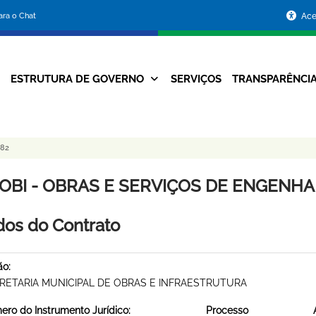
Portal
para o Chat
Ace
da
Prefeitura
ESTRUTURA DE GOVERNO
SERVIÇOS
TRANSPARÊNCI
Navegação
de
Principal
Belo
082
Horizonte
OBI - OBRAS E SERVIÇOS DE ENGENHARI
os do Contrato
ão:
RETARIA MUNICIPAL DE OBRAS E INFRAESTRUTURA
ro do Instrumento Jurídico:
Processo