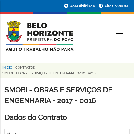
Pular
Portal
Acessibilidade
Alto Contraste
para
da
o
conteúdo
Prefeitura
O
principal
de
Belo
Horizonte
INÍCIO
-
CONTRATOS
-
Trilha
SMOBI - OBRAS E SERVIÇOS DE ENGENHARIA - 2017 - 0016
de
SMOBI - OBRAS E SERVIÇOS DE
navegação
ENGENHARIA - 2017 - 0016
Dados do Contrato