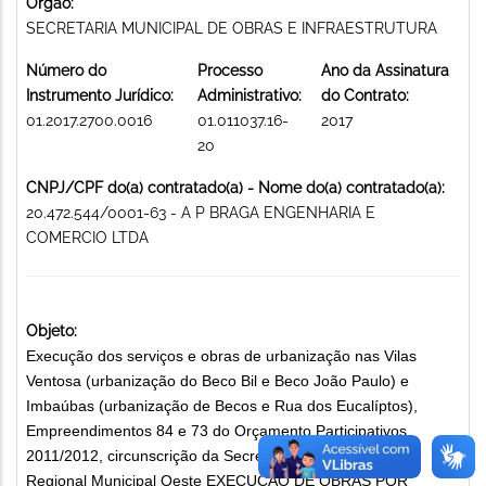
Órgão:
SECRETARIA MUNICIPAL DE OBRAS E INFRAESTRUTURA
Número do
Processo
Ano da Assinatura
Instrumento Jurídico:
Administrativo:
do Contrato:
01.2017.2700.0016
01.011037.16-
2017
20
CNPJ/CPF do(a) contratado(a) - Nome do(a) contratado(a):
20.472.544/0001-63 - A P BRAGA ENGENHARIA E
COMERCIO LTDA
Objeto:
Execução dos serviços e obras de urbanização nas Vilas
Ventosa (urbanização do Beco Bil e Beco João Paulo) e
Imbaúbas (urbanização de Becos e Rua dos Eucalíptos),
Empreendimentos 84 e 73 do Orçamento Participativos
2011/2012, circunscrição da Secretaria de Administração
Regional Municipal Oeste EXECUÇÃO DE OBRAS POR