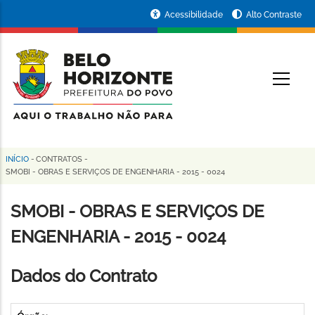
Pular
Portal
Acessibilidade
Alto Contraste
para
da
o
conteúdo
Prefeitura
O
principal
de
Belo
Horizonte
INÍCIO
-
CONTRATOS
-
Trilha
SMOBI - OBRAS E SERVIÇOS DE ENGENHARIA - 2015 - 0024
de
SMOBI - OBRAS E SERVIÇOS DE
navegação
ENGENHARIA - 2015 - 0024
Dados do Contrato