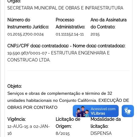
Órgão:
SECRETARIA MUNICIPAL DE OBRAS E INFRAESTRUTURA
Número do
Processo
Ano da Assinatura
Instrumento Jurídico:
Administrativo:
do Contrato:
01.2015.2700.0024
01.111152.14-11
2015
CNPJ/CPF do(a) contratado(a) - Nome do(a) contratado(a):
19.590.967/0001-07 - ESTRUTURA ENGENHARIA E
CONSTRUCAO LTDA.
Objeto:
Serviços e obras de complementação e término de 32
unidades habitacionais no Conjunto Califórnia. EXECUÇÃO DE
OBRAS POR CONTRATO
Vigência:
Licitação de
Modalidade da
12-AUG-15 a 02-JAN-
Origem:
licitação:
16
8/2015
DISPENSA