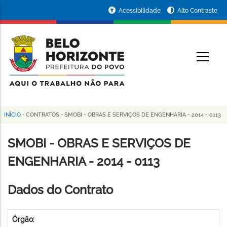
Pular
Portal
Acessibilidade
Alto Contraste
para
da
o
conteúdo
Prefeitura
O
principal
de
Belo
Horizonte
INÍCIO
-
CONTRATOS
-
SMOBI - OBRAS E SERVIÇOS DE ENGENHARIA - 2014 - 0113
Trilha
de
SMOBI - OBRAS E SERVIÇOS DE
navegação
ENGENHARIA - 2014 - 0113
Dados do Contrato
Órgão: