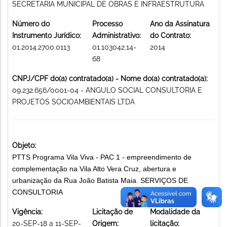
SECRETARIA MUNICIPAL DE OBRAS E INFRAESTRUTURA
Número do
Processo
Ano da Assinatura
Instrumento Jurídico:
Administrativo:
do Contrato:
01.2014.2700.0113
01.103042.14-
2014
68
CNPJ/CPF do(a) contratado(a) - Nome do(a) contratado(a):
09.232.656/0001-04 - ANGULO SOCIAL CONSULTORIA E
PROJETOS SOCIOAMBIENTAIS LTDA
Objeto:
PTTS Programa Vila Viva - PAC 1 - empreendimento de
complementação na Vila Alto Vera Cruz, abertura e
urbanização da Rua João Batista Maia. SERVIÇOS DE
CONSULTORIA
Vigência:
Licitação de
Modalidade da
20-SEP-18 a 11-SEP-
Origem:
licitação: