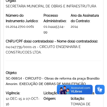
Órgão:
SECRETARIA MUNICIPAL DE OBRAS E INFRAESTRUTURA
Número do
Processo
Ano da Assinatura
Instrumento Jurídico:
Administrativo:
do Contrato:
01.2014.2700.0061
01.044453.14-
2014
99
CNPJ/CPF do(a) contratado(a) - Nome do(a) contratado(a):
04.047.735/0001-21 - CIRCUITO ENGENHARIA E
CONSTRUCOES LTDA.
Objeto:
SC-068/14 - CIRCUITO - Obras de reforma da praça Brandão
Amorim. EXECUÇÃO DE OBRAS DE MANUTENÇÃO
Vigência:
Licitação de
Modalidade da
12-DEC-15 a 07-OCT-
Origem:
licitação:
16
TOMADA DE