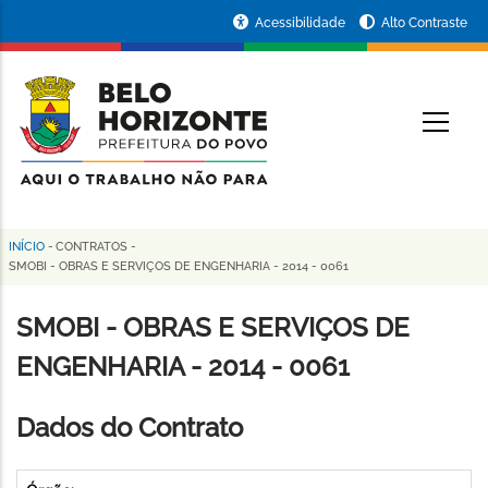
Pular
Portal
Acessibilidade
Alto Contraste
para
da
o
conteúdo
Prefeitura
O
principal
de
Belo
Horizonte
INÍCIO
-
CONTRATOS
-
Trilha
SMOBI - OBRAS E SERVIÇOS DE ENGENHARIA - 2014 - 0061
de
SMOBI - OBRAS E SERVIÇOS DE
navegação
ENGENHARIA - 2014 - 0061
Dados do Contrato