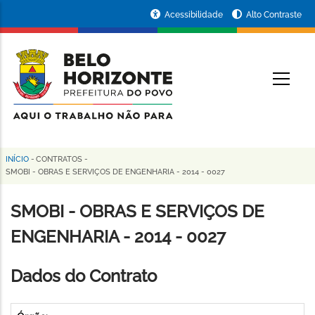
Pular
Portal
Acessibilidade
Alto Contraste
para
da
o
conteúdo
Prefeitura
O
principal
de
Belo
Horizonte
INÍCIO
-
CONTRATOS
-
Trilha
SMOBI - OBRAS E SERVIÇOS DE ENGENHARIA - 2014 - 0027
de
SMOBI - OBRAS E SERVIÇOS DE
navegação
ENGENHARIA - 2014 - 0027
Dados do Contrato