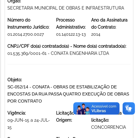
Órgão:
SECRETARIA MUNICIPAL DE OBRAS E INFRAESTRUTURA
Número do
Processo
Ano da Assinatura
Instrumento Jurídico:
Administrativo:
do Contrato:
01.2014.2700.0027
01.140122.13-13
2014
CNPJ/CPF do(a) contratado(a) - Nome do(a) contratado(a):
01.535.369/0001-61 - CONATA ENGENHARIA LTDA
Objeto:
SC-052/14 - CONATA - OBRAS DE ESTABILIZAÇÃO DE
ENCOSTAS DA RUA PASSA QUATRO EXECUÇÃO DE OBRAS
POR CONTRATO
Vigência:
Licitação de
Modalidade da
09-JUN-15 a 24-JUL-
Origem:
licitação:
15
CONCORRENCIA