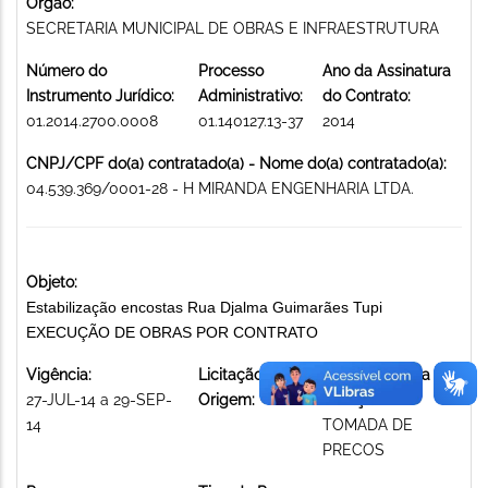
Órgão:
SECRETARIA MUNICIPAL DE OBRAS E INFRAESTRUTURA
Número do
Processo
Ano da Assinatura
Instrumento Jurídico:
Administrativo:
do Contrato:
01.2014.2700.0008
01.140127.13-37
2014
CNPJ/CPF do(a) contratado(a) - Nome do(a) contratado(a):
04.539.369/0001-28 - H MIRANDA ENGENHARIA LTDA.
Objeto:
Estabilização encostas Rua Djalma Guimarães Tupi
EXECUÇÃO DE OBRAS POR CONTRATO
Vigência:
Licitação de
Modalidade da
27-JUL-14 a 29-SEP-
Origem:
licitação:
14
TOMADA DE
PRECOS