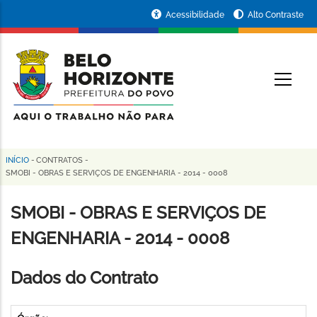
Pular
Portal
Acessibilidade
Alto Contraste
para
da
o
conteúdo
Prefeitura
O
principal
de
Belo
Horizonte
INÍCIO
-
CONTRATOS
-
Trilha
SMOBI - OBRAS E SERVIÇOS DE ENGENHARIA - 2014 - 0008
de
SMOBI - OBRAS E SERVIÇOS DE
navegação
ENGENHARIA - 2014 - 0008
Dados do Contrato