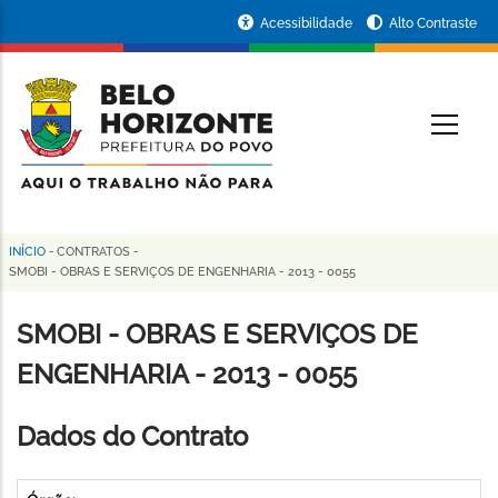
Pular
Portal
Acessibilidade
Alto Contraste
para
da
o
conteúdo
Prefeitura
O
principal
de
Belo
Horizonte
INÍCIO
-
CONTRATOS
-
Trilha
SMOBI - OBRAS E SERVIÇOS DE ENGENHARIA - 2013 - 0055
de
SMOBI - OBRAS E SERVIÇOS DE
navegação
ENGENHARIA - 2013 - 0055
Dados do Contrato