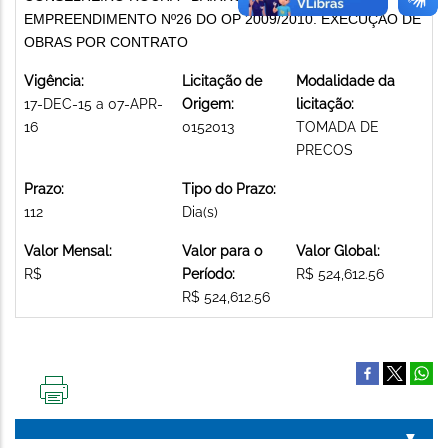
EMPREENDIMENTO Nº26 DO OP 2009/2010. EXECUÇÃO DE
OBRAS POR CONTRATO
Vigência:
Licitação de
Modalidade da
17-DEC-15 a 07-APR-
Origem:
licitação:
16
0152013
TOMADA DE
PRECOS
Prazo:
Tipo do Prazo:
112
Dia(s)
Valor Mensal:
Valor para o
Valor Global:
R$
Período:
R$ 524,612.56
R$ 524,612.56
IMPRIMIR
ESTA
PÁGINA