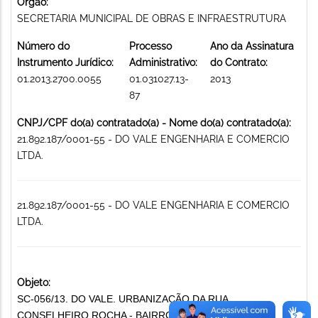
Órgão:
SECRETARIA MUNICIPAL DE OBRAS E INFRAESTRUTURA
Número do
Processo
Ano da Assinatura
Instrumento Jurídico:
Administrativo:
do Contrato:
01.2013.2700.0055
01.031027.13-
2013
87
CNPJ/CPF do(a) contratado(a) - Nome do(a) contratado(a):
21.892.187/0001-55 - DO VALE ENGENHARIA E COMERCIO
LTDA.
21.892.187/0001-55 - DO VALE ENGENHARIA E COMERCIO
LTDA.
Objeto:
SC-056/13. DO VALE. URBANIZAÇÃO DA RUA
CONSELHEIRO ROCHA - BAIRRO SANTA TEREZA -