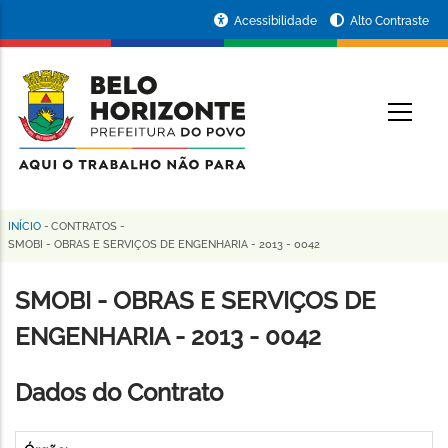
Pular
Portal
Acessibilidade
Alto Contraste
para
da
o
conteúdo
Prefeitura
O
principal
de
Belo
Horizonte
INÍCIO
-
CONTRATOS
-
Trilha
SMOBI - OBRAS E SERVIÇOS DE ENGENHARIA - 2013 - 0042
de
SMOBI - OBRAS E SERVIÇOS DE
navegação
ENGENHARIA - 2013 - 0042
Dados do Contrato