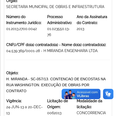
Órgão:
SECRETARIA MUNICIPAL DE OBRAS E INFRAESTRUTURA
Número do
Processo
Ano da Assinatura
Instrumento Jurídico:
Administrativo:
do Contrato:
01.2013.2700.0042
01.023550.13-
2013
76
CNPJ/CPF do(a) contratado(a) - Nome do(a) contratado(a):
04.539.369/0001-28 - H MIRANDA ENGENHARIA LTDA.
Objeto:
H. MIRANDA - SC-057/13. CONTENCAO DE ENCOSTAS NA
RUA WASHINGTON. EXECUÇÃO DE OBRAS POR
CONTRATO
Vigência:
Licitação de
Modalidade da
24-JUN-13 a 20-DEC-
Origem:
licitação:
13
0062013
CONCORRENCIA