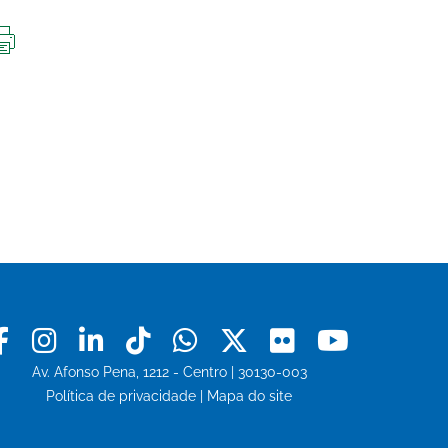
IMPRIMIR
ESTA
PÁGINA
Facebook
Instagram
Linkedin
Tiktok
Whatsapp
X
Flickr
Youtu
Av. Afonso Pena, 1212 - Centro | 30130-003
Política de privacidade
|
Mapa do site