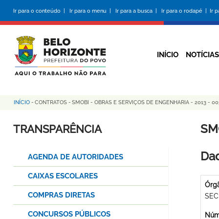
Pular
Ir para o conteúdo |
Ir para o menu |
Ir para a busca |
Ir para o rodapé |
Ir 
para
o
conteúdo
principal
INÍCIO
NOTÍCIAS
INÍCIO
-
CONTRATOS
-
SMOBI - OBRAS E SERVIÇOS DE ENGENHARIA - 2013 - 00
Trilha
de
SM
TRANSPARÊNCIA
navegação
Dad
AGENDA DE AUTORIDADES
CAIXAS ESCOLARES
Órg
COMPRAS DIRETAS
SEC
CONCURSOS PÚBLICOS
Núme