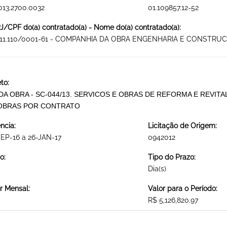
013.2700.0032
01.109857.12-52
/CPF do(a) contratado(a) - Nome do(a) contratado(a):
711.110/0001-61 - COMPANHIA DA OBRA ENGENHARIA E CONSTRUC
to:
 DA OBRA - SC-044/13. SERVICOS E OBRAS DE REFORMA E REVI
OBRAS POR CONTRATO
ncia:
Licitação de Origem:
EP-16 a 26-JAN-17
0942012
o:
Tipo do Prazo:
Dia(s)
r Mensal:
Valor para o Período:
R$ 5,126,820.97