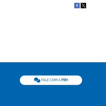
be
FALE COM A
PBH