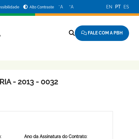
−
+
A
A
EN
PT
ES
ssibilidade
Alto Contraste
FALE COM A PBH
A
A - 2013 - 0032
:
Ano da Assinatura do Contrato: