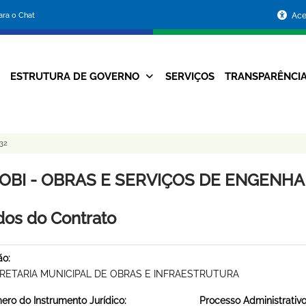
Portal
para o Chat
Ace
da
Prefeitura
ESTRUTURA DE GOVERNO
SERVIÇOS
TRANSPARÊNCI
Navegação
de
Principal
Belo
32
Horizonte
OBI - OBRAS E SERVIÇOS DE ENGENHARI
os do Contrato
ão:
RETARIA MUNICIPAL DE OBRAS E INFRAESTRUTURA
ro do Instrumento Jurídico:
Processo Administrativo