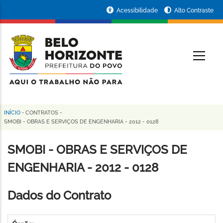
Pular
Portal
Acessibilidade
Alto Contraste
para
da
o
conteúdo
Prefeitura
O
principal
de
Belo
Horizonte
INÍCIO
-
CONTRATOS
-
Trilha
SMOBI - OBRAS E SERVIÇOS DE ENGENHARIA - 2012 - 0128
de
SMOBI - OBRAS E SERVIÇOS DE
navegação
ENGENHARIA - 2012 - 0128
Dados do Contrato