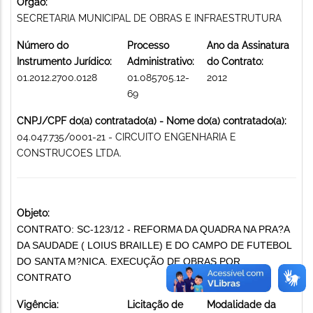
Órgão:
SECRETARIA MUNICIPAL DE OBRAS E INFRAESTRUTURA
Número do
Processo
Ano da Assinatura
Instrumento Jurídico:
Administrativo:
do Contrato:
01.2012.2700.0128
01.085705.12-
2012
69
CNPJ/CPF do(a) contratado(a) - Nome do(a) contratado(a):
04.047.735/0001-21 - CIRCUITO ENGENHARIA E
CONSTRUCOES LTDA.
Objeto:
CONTRATO: SC-123/12 - REFORMA DA QUADRA NA PRA?A
DA SAUDADE ( LOIUS BRAILLE) E DO CAMPO DE FUTEBOL
DO SANTA M?NICA. EXECUÇÃO DE OBRAS POR
CONTRATO
Vigência:
Licitação de
Modalidade da