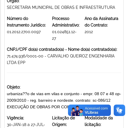
Órgão:
SECRETARIA MUNICIPAL DE OBRAS E INFRAESTRUTURA
Número do
Processo
Ano da Assinatura
Instrumento Jurídico:
Administrativo:
do Contrato:
01.2012.2700.0097
01.024851.12-
2012
27
CNPJ/CPF do(a) contratado(a) - Nome do(a) contratado(a):
71.474.936/0001-00 - CARVALHO QUEIROZ ENGENHARIA
LTDA EPP
Objeto:
urbaniza??o de vias em vilas e conjunto - empr. 08 07 e 48 op-
2009/2010 - reg. barreiro e nordeste. contrato: sc-086/12
EXECUÇÃO DE OBRAS POR CONTRATO
Vigência:
Licitação de
Modalidade da
30-JAN-18 a 27-JUL-
Origem:
licitação: