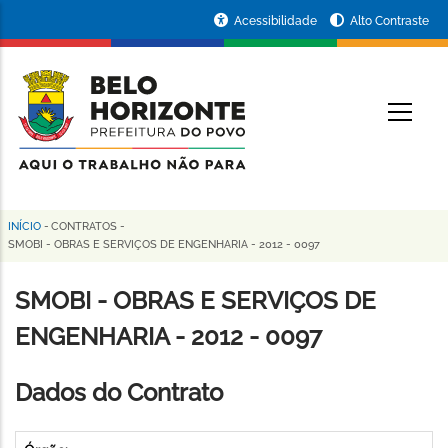
Pular
Portal
Acessibilidade
Alto Contraste
para
da
o
conteúdo
Prefeitura
O
principal
de
Belo
Horizonte
INÍCIO
-
CONTRATOS
-
Trilha
SMOBI - OBRAS E SERVIÇOS DE ENGENHARIA - 2012 - 0097
de
SMOBI - OBRAS E SERVIÇOS DE
navegação
ENGENHARIA - 2012 - 0097
Dados do Contrato