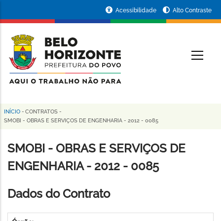
Pular
Portal
Acessibilidade
Alto Contraste
para
da
o
conteúdo
Prefeitura
O
principal
de
Belo
Horizonte
INÍCIO
-
CONTRATOS
-
Trilha
SMOBI - OBRAS E SERVIÇOS DE ENGENHARIA - 2012 - 0085
de
SMOBI - OBRAS E SERVIÇOS DE
navegação
ENGENHARIA - 2012 - 0085
Dados do Contrato