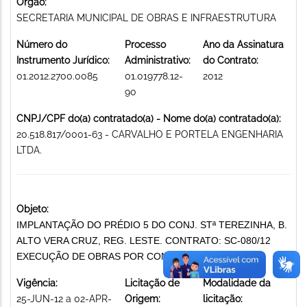
Órgão:
SECRETARIA MUNICIPAL DE OBRAS E INFRAESTRUTURA
Número do
Processo
Ano da Assinatura
Instrumento Jurídico:
Administrativo:
do Contrato:
01.2012.2700.0085
01.019778.12-
2012
90
CNPJ/CPF do(a) contratado(a) - Nome do(a) contratado(a):
20.518.817/0001-63 - CARVALHO E PORTELA ENGENHARIA
LTDA.
Objeto:
IMPLANTAÇÃO DO PRÉDIO 5 DO CONJ. STª TEREZINHA, B.
ALTO VERA CRUZ, REG. LESTE. CONTRATO: SC-080/12
EXECUÇÃO DE OBRAS POR CONTRATO
Vigência:
Licitação de
Modalidade da
25-JUN-12 a 02-APR-
Origem:
licitação: