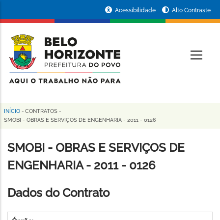
Pular
Portal
Acessibilidade
Alto Contraste
para
da
o
conteúdo
Prefeitura
O
principal
de
Belo
Horizonte
INÍCIO
-
CONTRATOS
-
Trilha
SMOBI - OBRAS E SERVIÇOS DE ENGENHARIA - 2011 - 0126
de
SMOBI - OBRAS E SERVIÇOS DE
navegação
ENGENHARIA - 2011 - 0126
Dados do Contrato