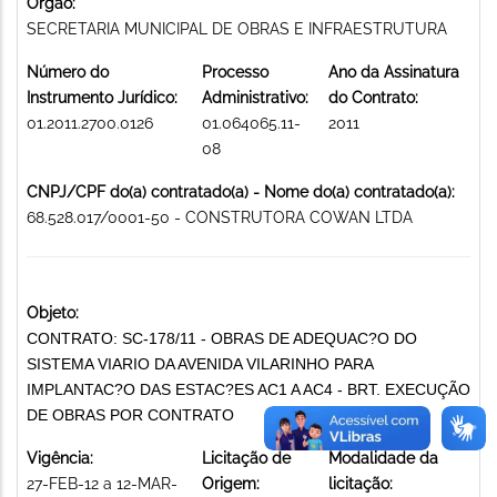
Órgão:
SECRETARIA MUNICIPAL DE OBRAS E INFRAESTRUTURA
Número do
Processo
Ano da Assinatura
Instrumento Jurídico:
Administrativo:
do Contrato:
01.2011.2700.0126
01.064065.11-
2011
08
CNPJ/CPF do(a) contratado(a) - Nome do(a) contratado(a):
68.528.017/0001-50 - CONSTRUTORA COWAN LTDA
Objeto:
CONTRATO: SC-178/11 - OBRAS DE ADEQUAC?O DO
SISTEMA VIARIO DA AVENIDA VILARINHO PARA
IMPLANTAC?O DAS ESTAC?ES AC1 A AC4 - BRT. EXECUÇÃO
DE OBRAS POR CONTRATO
Vigência:
Licitação de
Modalidade da
27-FEB-12 a 12-MAR-
Origem:
licitação: