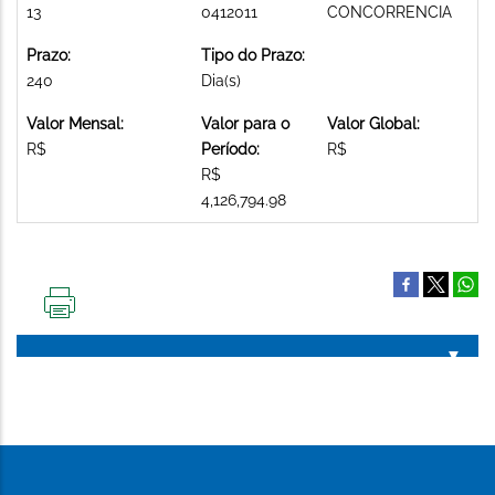
13
0412011
CONCORRENCIA
Prazo:
Tipo do Prazo:
240
Dia(s)
Valor Mensal:
Valor para o
Valor Global:
R$
Período:
R$
R$
4,126,794.98
IMPRIMIR
ESTA
PÁGINA