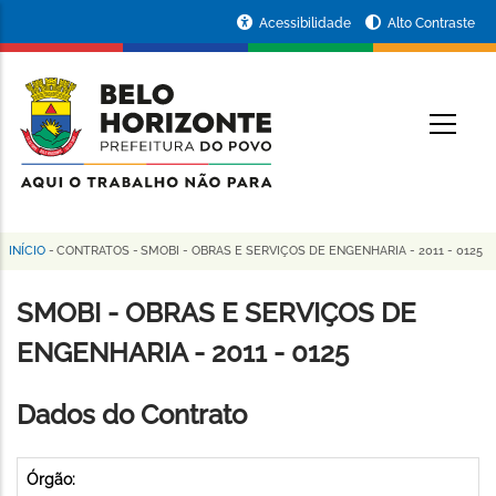
Pular
Portal
Acessibilidade
Alto Contraste
para
da
o
conteúdo
Prefeitura
O
principal
de
Belo
Horizonte
INÍCIO
-
CONTRATOS
-
SMOBI - OBRAS E SERVIÇOS DE ENGENHARIA - 2011 - 0125
Trilha
de
SMOBI - OBRAS E SERVIÇOS DE
navegação
ENGENHARIA - 2011 - 0125
Dados do Contrato
Órgão: