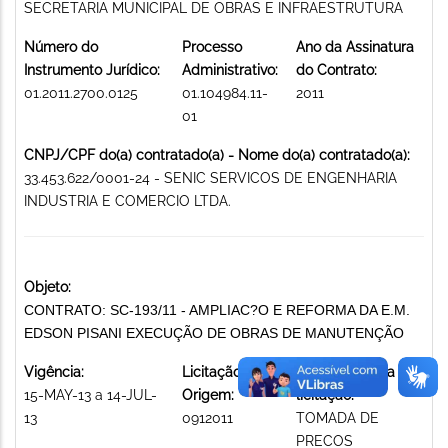
SECRETARIA MUNICIPAL DE OBRAS E INFRAESTRUTURA
Número do
Processo
Ano da Assinatura
Instrumento Jurídico:
Administrativo:
do Contrato:
01.2011.2700.0125
01.104984.11-
2011
01
CNPJ/CPF do(a) contratado(a) - Nome do(a) contratado(a):
33.453.622/0001-24 - SENIC SERVICOS DE ENGENHARIA
INDUSTRIA E COMERCIO LTDA.
Objeto:
CONTRATO: SC-193/11 - AMPLIAC?O E REFORMA DA E.M.
EDSON PISANI EXECUÇÃO DE OBRAS DE MANUTENÇÃO
Vigência:
Licitação de
Modalidade da
15-MAY-13 a 14-JUL-
Origem:
licitação:
13
0912011
TOMADA DE
PRECOS