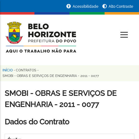
Pular
Portal
Acessibilidade
Alto Contraste
para
da
o
conteúdo
Prefeitura
O
principal
de
Belo
Horizonte
INÍCIO
-
CONTRATOS
-
Trilha
SMOBI - OBRAS E SERVIÇOS DE ENGENHARIA - 2011 - 0077
de
SMOBI - OBRAS E SERVIÇOS DE
navegação
ENGENHARIA - 2011 - 0077
Dados do Contrato