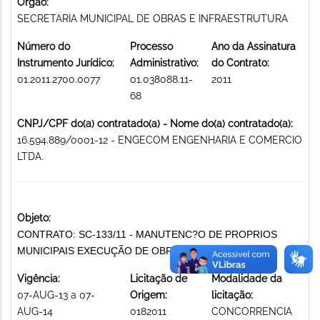
Órgão:
SECRETARIA MUNICIPAL DE OBRAS E INFRAESTRUTURA
Número do
Processo
Ano da Assinatura
Instrumento Jurídico:
Administrativo:
do Contrato:
01.2011.2700.0077
01.038088.11-
2011
68
CNPJ/CPF do(a) contratado(a) - Nome do(a) contratado(a):
16.594.889/0001-12 - ENGECOM ENGENHARIA E COMERCIO
LTDA.
Objeto:
CONTRATO: SC-133/11 - MANUTENC?O DE PROPRIOS
MUNICIPAIS EXECUÇÃO DE OBRAS DE MANUTENÇÃO
Vigência:
Licitação de
Modalidade da
07-AUG-13 a 07-
Origem:
licitação:
AUG-14
0182011
CONCORRENCIA