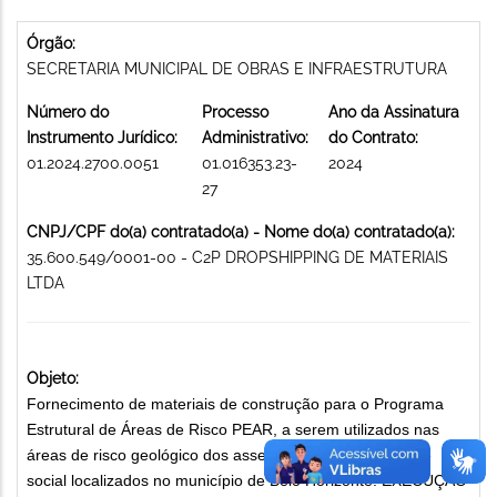
Órgão:
SECRETARIA MUNICIPAL DE OBRAS E INFRAESTRUTURA
Número do
Processo
Ano da Assinatura
Instrumento Jurídico:
Administrativo:
do Contrato:
01.2024.2700.0051
01.016353.23-
2024
27
CNPJ/CPF do(a) contratado(a) - Nome do(a) contratado(a):
35.600.549/0001-00 - C2P DROPSHIPPING DE MATERIAIS
LTDA
Objeto:
Fornecimento de materiais de construção para o Programa
Estrutural de Áreas de Risco PEAR, a serem utilizados nas
áreas de risco geológico dos assentamentos de interesse
social localizados no município de Belo Horizonte. EXECUÇÃO