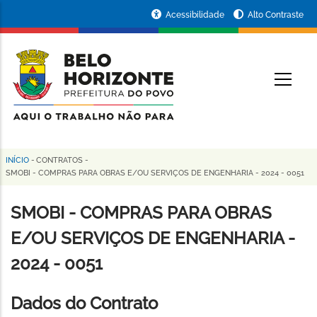
Pular
Portal
Acessibilidade
Alto Contraste
para
da
o
conteúdo
Prefeitura
O
principal
de
Belo
Horizonte
INÍCIO
-
CONTRATOS
-
Trilha
SMOBI - COMPRAS PARA OBRAS E/OU SERVIÇOS DE ENGENHARIA - 2024 - 0051
de
SMOBI - COMPRAS PARA OBRAS
navegação
E/OU SERVIÇOS DE ENGENHARIA -
2024 - 0051
Dados do Contrato