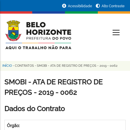
Pular
Portal
Acessibilidade
Alto Contraste
para
da
o
conteúdo
Prefeitura
O
principal
de
Belo
Horizonte
INÍCIO
-
CONTRATOS
-
SMOBI - ATA DE REGISTRO DE PREÇOS - 2019 - 0062
Trilha
de
SMOBI - ATA DE REGISTRO DE
navegação
PREÇOS - 2019 - 0062
Dados do Contrato
Órgão: