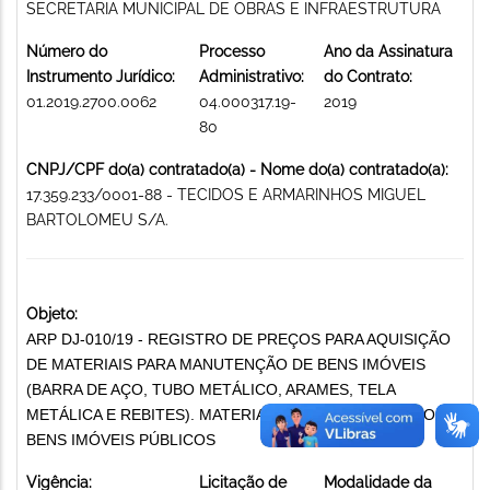
SECRETARIA MUNICIPAL DE OBRAS E INFRAESTRUTURA
Número do
Processo
Ano da Assinatura
Instrumento Jurídico:
Administrativo:
do Contrato:
01.2019.2700.0062
04.000317.19-
2019
80
CNPJ/CPF do(a) contratado(a) - Nome do(a) contratado(a):
17.359.233/0001-88 - TECIDOS E ARMARINHOS MIGUEL
BARTOLOMEU S/A.
Objeto:
ARP DJ-010/19 - REGISTRO DE PREÇOS PARA AQUISIÇÃO
DE MATERIAIS PARA MANUTENÇÃO DE BENS IMÓVEIS
(BARRA DE AÇO, TUBO METÁLICO, ARAMES, TELA
METÁLICA E REBITES). MATERIAIS PARA MANUTENÇÃO DE
BENS IMÓVEIS PÚBLICOS
Vigência:
Licitação de
Modalidade da