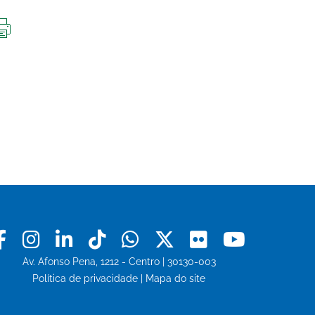
IMPRIMIR
ESTA
PÁGINA
Facebook
Instagram
Linkedin
Tiktok
Whatsapp
X
Flickr
Youtu
Av. Afonso Pena, 1212 - Centro | 30130-003
Política de privacidade
|
Mapa do site