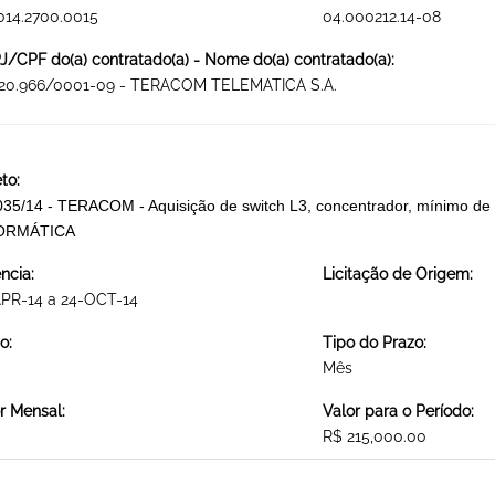
014.2700.0015
04.000212.14-08
/CPF do(a) contratado(a) - Nome do(a) contratado(a):
820.966/0001-09 - TERACOM TELEMATICA S.A.
to:
35/14 - TERACOM - Aquisição de switch L3, concentrador, mínimo de
ORMÁTICA
ncia:
Licitação de Origem:
APR-14 a 24-OCT-14
o:
Tipo do Prazo:
Mês
r Mensal:
Valor para o Período:
R$ 215,000.00