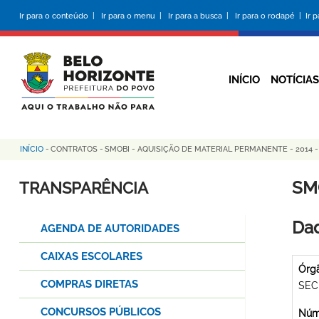
Pular
Ir para o conteúdo |
Ir para o menu |
Ir para a busca |
Ir para o rodapé |
Ir 
para
o
conteúdo
principal
INÍCIO
NOTÍCIAS
INÍCIO
-
CONTRATOS
-
SMOBI - AQUISIÇÃO DE MATERIAL PERMANENTE - 2014 -
Trilha
de
SM
TRANSPARÊNCIA
navegação
Dad
AGENDA DE AUTORIDADES
CAIXAS ESCOLARES
Órg
COMPRAS DIRETAS
SEC
CONCURSOS PÚBLICOS
Núme