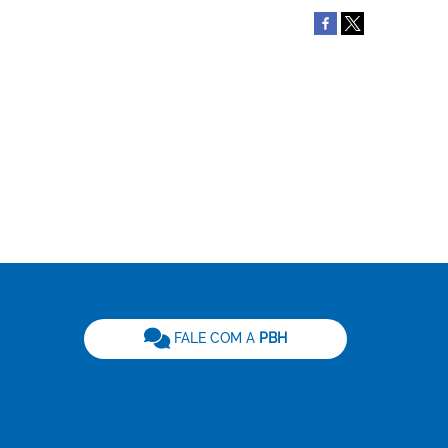
be
FALE COM A
PBH