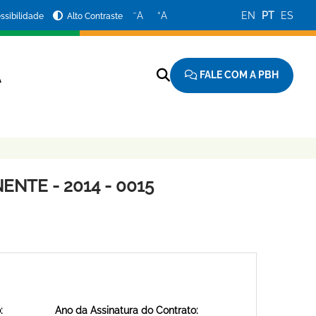
−
+
A
A
EN
PT
ES
ssibilidade
Alto Contraste
FALE COM A PBH
A
NTE - 2014 - 0015
:
Ano da Assinatura do Contrato: