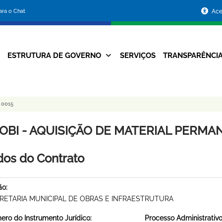
Portal
para o Chat
Ace
da
Prefeitura
ESTRUTURA DE GOVERNO
SERVIÇOS
TRANSPARÊNCI
Navegação
de
Principal
Belo
 0015
Horizonte
OBI - AQUISIÇÃO DE MATERIAL PERMANE
os do Contrato
ão:
RETARIA MUNICIPAL DE OBRAS E INFRAESTRUTURA
ro do Instrumento Jurídico:
Processo Administrativo