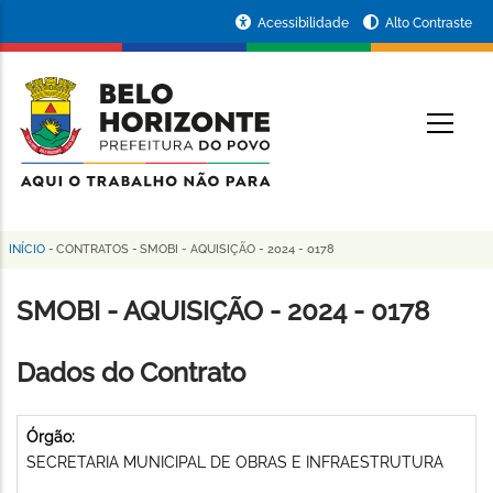
Pular
Portal
Acessibilidade
Alto Contraste
para
da
o
conteúdo
Prefeitura
O
principal
de
Belo
Horizonte
INÍCIO
-
CONTRATOS
-
SMOBI - AQUISIÇÃO - 2024 - 0178
Trilha
de
SMOBI - AQUISIÇÃO - 2024 - 0178
navegação
Dados do Contrato
Órgão:
SECRETARIA MUNICIPAL DE OBRAS E INFRAESTRUTURA