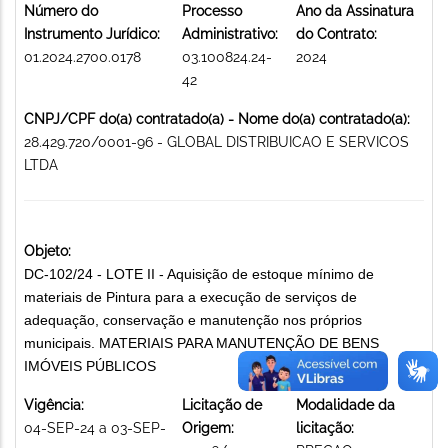
Número do
Processo
Ano da Assinatura
Instrumento Jurídico:
Administrativo:
do Contrato:
01.2024.2700.0178
03.100824.24-
2024
42
CNPJ/CPF do(a) contratado(a) - Nome do(a) contratado(a):
28.429.720/0001-96 - GLOBAL DISTRIBUICAO E SERVICOS
LTDA
Objeto:
DC-102/24 - LOTE II - Aquisição de estoque mínimo de
materiais de Pintura para a execução de serviços de
adequação, conservação e manutenção nos próprios
municipais. MATERIAIS PARA MANUTENÇÃO DE BENS
IMÓVEIS PÚBLICOS
Vigência:
Licitação de
Modalidade da
04-SEP-24 a 03-SEP-
Origem:
licitação: