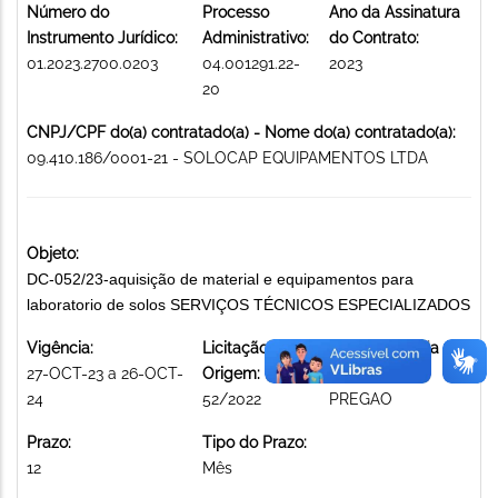
Número do
Processo
Ano da Assinatura
Instrumento Jurídico:
Administrativo:
do Contrato:
01.2023.2700.0203
04.001291.22-
2023
20
CNPJ/CPF do(a) contratado(a) - Nome do(a) contratado(a):
09.410.186/0001-21 - SOLOCAP EQUIPAMENTOS LTDA
Objeto:
DC-052/23-aquisição de material e equipamentos para
laboratorio de solos SERVIÇOS TÉCNICOS ESPECIALIZADOS
Vigência:
Licitação de
Modalidade da
27-OCT-23 a 26-OCT-
Origem:
licitação:
24
52/2022
PREGAO
Prazo:
Tipo do Prazo:
12
Mês