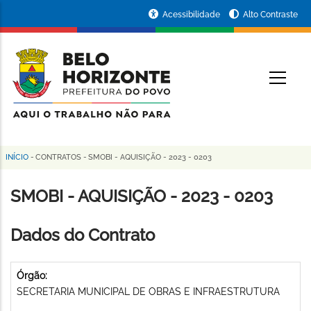
Pular
Portal
Acessibilidade
Alto Contraste
para
da
o
conteúdo
Prefeitura
O
principal
de
Belo
Horizonte
INÍCIO
-
CONTRATOS
-
SMOBI - AQUISIÇÃO - 2023 - 0203
Trilha
de
SMOBI - AQUISIÇÃO - 2023 - 0203
navegação
Dados do Contrato
Órgão:
SECRETARIA MUNICIPAL DE OBRAS E INFRAESTRUTURA