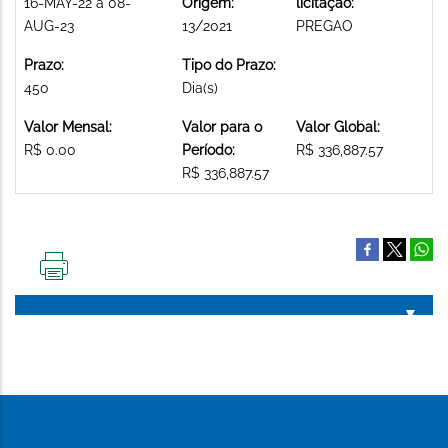
16-MAY-22 a 08-
Origem:
licitação:
AUG-23
13/2021
PREGAO
Prazo:
Tipo do Prazo:
450
Dia(s)
Valor Mensal:
Valor para o
Valor Global:
R$ 0.00
Período:
R$ 336,887.57
R$ 336,887.57
IMPRIMIR
ESTA
PÁGINA