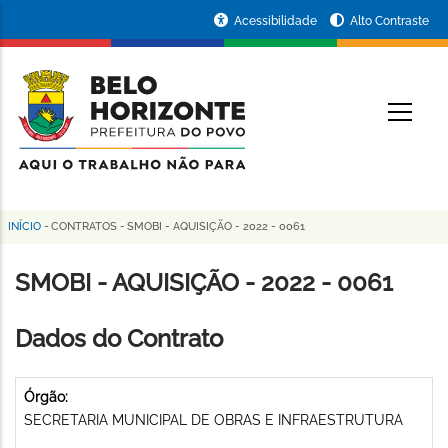
Pular
Portal
Acessibilidade
Alto Contraste
para
da
o
conteúdo
Prefeitura
O
principal
de
Belo
Horizonte
INÍCIO
-
CONTRATOS
-
SMOBI - AQUISIÇÃO - 2022 - 0061
Trilha
de
SMOBI - AQUISIÇÃO - 2022 - 0061
navegação
Dados do Contrato
Órgão:
SECRETARIA MUNICIPAL DE OBRAS E INFRAESTRUTURA