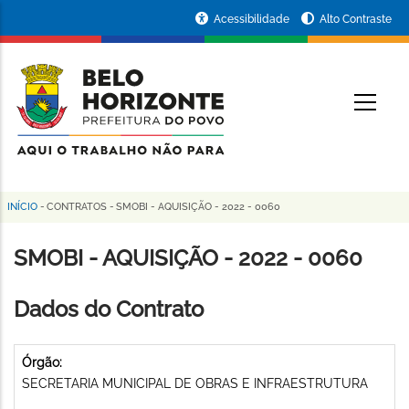
Pular
Portal
Acessibilidade
Alto Contraste
para
da
o
conteúdo
Prefeitura
O
principal
de
Belo
Horizonte
INÍCIO
-
CONTRATOS
-
SMOBI - AQUISIÇÃO - 2022 - 0060
Trilha
de
SMOBI - AQUISIÇÃO - 2022 - 0060
navegação
Dados do Contrato
Órgão:
SECRETARIA MUNICIPAL DE OBRAS E INFRAESTRUTURA