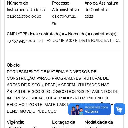
Número do
Processo
Ano da Assinatura
Instrumento Jurídico:
Administrativo:
do Contrato:
01.2022.2700.0060
01.070989.21-
2022
25
CNPJ/CPF do(a) contratado(a) - Nome do(a) contratado(a):
13.857.945/0001-76 - FX COMERCIO E DISTRIBUIDORA LTDA
Objeto:
FORNECIMENTO DE MATERIAIS DIVERSOS DE
CONSTRUÇÃO PARA O PROGRAMA ESTRUTURAL DE
ÁREAS DE RISCO ¿ PEAR, A SEREM UTILIZADOS NAS
ÁREAS DE RISCO GEOLÓGICO DOS ASSENTAMENTOS DE
INTERESSE SOCIAL LOCALIZADOS NO MUNICÍPIO DE
BELO HORIZONTE. MATERIAIS PARA MANUTENÇÃO DE
BENS IMÓVEIS PÚBLICOS
Vigência:
Licitação de
Modalidade da