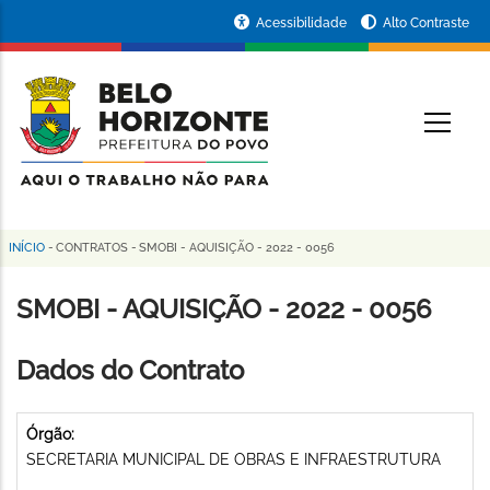
Pular
Portal
Acessibilidade
Alto Contraste
para
da
o
conteúdo
Prefeitura
O
principal
de
Belo
Horizonte
INÍCIO
-
CONTRATOS
-
SMOBI - AQUISIÇÃO - 2022 - 0056
Trilha
de
SMOBI - AQUISIÇÃO - 2022 - 0056
navegação
Dados do Contrato
Órgão:
SECRETARIA MUNICIPAL DE OBRAS E INFRAESTRUTURA