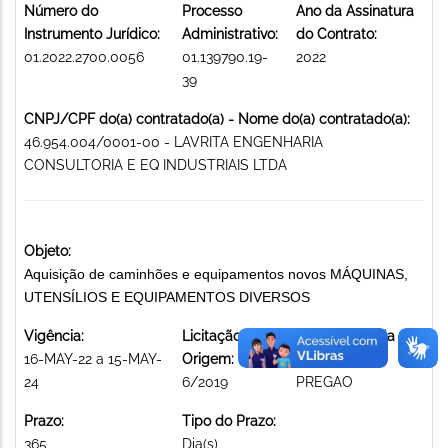
Número do
Processo
Ano da Assinatura
Instrumento Jurídico:
Administrativo:
do Contrato:
01.2022.2700.0056
01.139790.19-
2022
39
CNPJ/CPF do(a) contratado(a) - Nome do(a) contratado(a):
46.954.004/0001-00 - LAVRITA ENGENHARIA
CONSULTORIA E EQ INDUSTRIAIS LTDA
Objeto:
Aquisição de caminhões e equipamentos novos MÁQUINAS,
UTENSÍLIOS E EQUIPAMENTOS DIVERSOS
Vigência:
Licitação de
Modalidade da
16-MAY-22 a 15-MAY-
Origem:
licitação:
24
6/2019
PREGAO
Prazo:
Tipo do Prazo:
365
Dia(s)