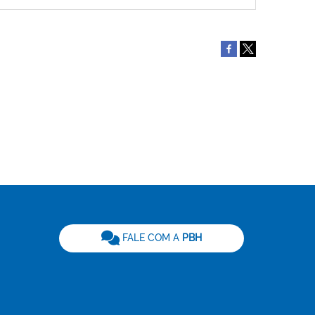
be
FALE COM A
PBH