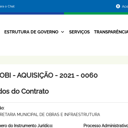
Portal
para o Chat
Ace
da
Prefeitura
ESTRUTURA DE GOVERNO
SERVIÇOS
TRANSPARÊNCI
Navegação
de
Principal
Belo
Horizonte
BI - AQUISIÇÃO - 2021 - 0060
os do Contrato
ão:
RETARIA MUNICIPAL DE OBRAS E INFRAESTRUTURA
ro do Instrumento Jurídico:
Processo Administrativo