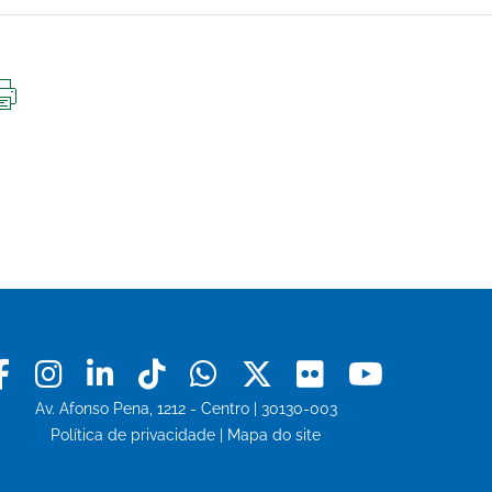
IMPRIMIR
ESTA
PÁGINA
Facebook
Instagram
Linkedin
Tiktok
Whatsapp
X
Flickr
Youtu
Av. Afonso Pena, 1212 - Centro | 30130-003
Política de privacidade
|
Mapa do site