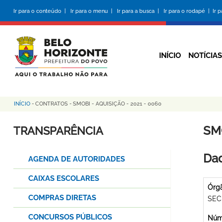
Pular
Ir para o conteúdo |
Ir para o menu |
Ir para a busca |
Ir para o rodapé |
Ir 
para
o
conteúdo
principal
INÍCIO
NOTÍCIAS
INÍCIO
-
CONTRATOS
-
SMOBI - AQUISIÇÃO - 2021 - 0060
Trilha
de
SMO
TRANSPARÊNCIA
navegação
Dad
AGENDA DE AUTORIDADES
CAIXAS ESCOLARES
Órg
COMPRAS DIRETAS
SEC
CONCURSOS PÚBLICOS
Núme