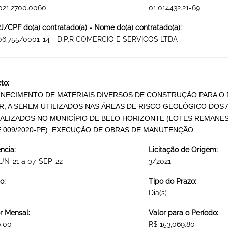
021.2700.0060
01.014432.21-69
/CPF do(a) contratado(a) - Nome do(a) contratado(a):
106.755/0001-14 - D.P.R COMERCIO E SERVICOS LTDA
to:
NECIMENTO DE MATERIAIS DIVERSOS DE CONSTRUÇÃO PARA O 
R, A SEREM UTILIZADOS NAS ÁREAS DE RISCO GEOLÓGICO DOS
ALIZADOS NO MUNICÍPIO DE BELO HORIZONTE (LOTES REMANESC
E 009/2020-PE). EXECUÇÃO DE OBRAS DE MANUTENÇÃO
ncia:
Licitação de Origem:
UN-21 a 07-SEP-22
3/2021
o:
Tipo do Prazo:
Dia(s)
r Mensal:
Valor para o Período:
0.00
R$ 153,069.80