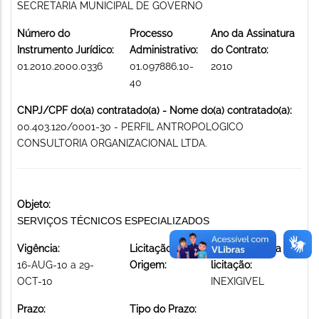
SECRETARIA MUNICIPAL DE GOVERNO
Número do
Processo
Ano da Assinatura
Instrumento Jurídico:
Administrativo:
do Contrato:
01.2010.2000.0336
01.097886.10-
2010
40
CNPJ/CPF do(a) contratado(a) - Nome do(a) contratado(a):
00.403.120/0001-30 - PERFIL ANTROPOLOGICO
CONSULTORIA ORGANIZACIONAL LTDA.
Objeto:
SERVIÇOS TÉCNICOS ESPECIALIZADOS
Vigência:
Licitação de
Modalidade da
16-AUG-10 a 29-
Origem:
licitação:
OCT-10
INEXIGIVEL
Prazo:
Tipo do Prazo: