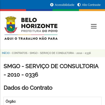
Pular
Portal
Acessibilidade
Alto Contraste
para
da
o
conteúdo
Prefeitura
O
principal
de
Belo
Horizonte
INÍCIO
-
CONTRATOS
-
SMGO - SERVIÇO DE CONSULTORIA - 2010 - 0336
Trilha
de
SMGO - SERVIÇO DE CONSULTORIA
navegação
- 2010 - 0336
Dados do Contrato
Órgão: