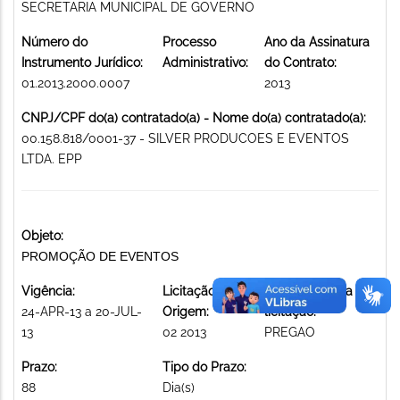
SECRETARIA MUNICIPAL DE GOVERNO
Número do
Processo
Ano da Assinatura
Instrumento Jurídico:
Administrativo:
do Contrato:
01.2013.2000.0007
2013
CNPJ/CPF do(a) contratado(a) - Nome do(a) contratado(a):
00.158.818/0001-37 - SILVER PRODUCOES E EVENTOS
LTDA. EPP
Objeto:
PROMOÇÃO DE EVENTOS
Vigência:
Licitação de
Modalidade da
24-APR-13 a 20-JUL-
Origem:
licitação:
13
02 2013
PREGAO
Prazo:
Tipo do Prazo:
88
Dia(s)