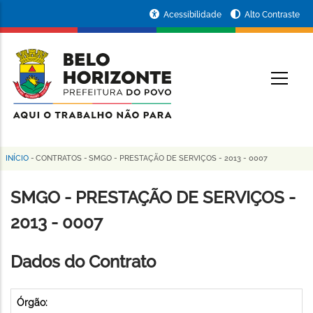
Pular
Portal
Acessibilidade
Alto Contraste
para
da
o
conteúdo
Prefeitura
O
principal
de
Belo
Horizonte
INÍCIO
-
CONTRATOS
-
SMGO - PRESTAÇÃO DE SERVIÇOS - 2013 - 0007
Trilha
de
SMGO - PRESTAÇÃO DE SERVIÇOS -
navegação
2013 - 0007
Dados do Contrato
Órgão: