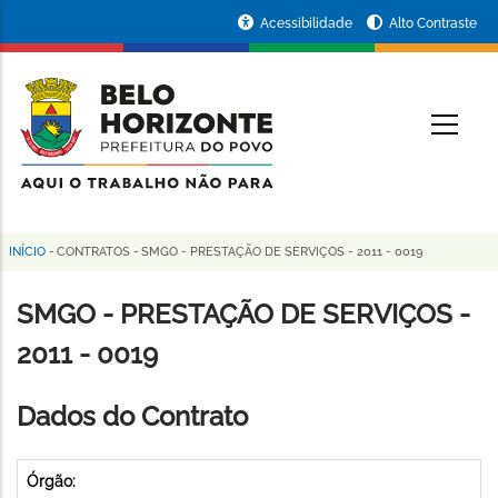
Pular
Portal
Acessibilidade
Alto Contraste
para
da
o
conteúdo
Prefeitura
O
principal
de
Belo
Horizonte
INÍCIO
-
CONTRATOS
-
SMGO - PRESTAÇÃO DE SERVIÇOS - 2011 - 0019
Trilha
de
SMGO - PRESTAÇÃO DE SERVIÇOS -
navegação
2011 - 0019
Dados do Contrato
Órgão: