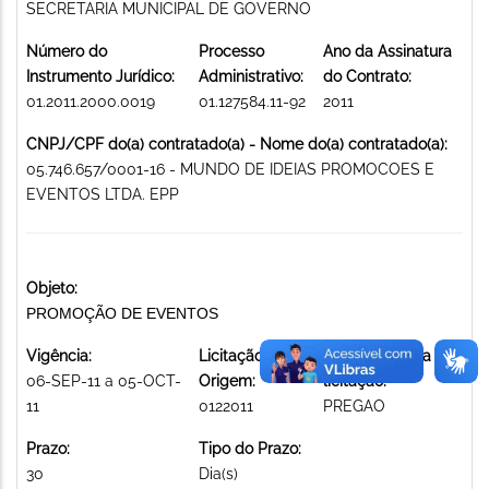
SECRETARIA MUNICIPAL DE GOVERNO
Número do
Processo
Ano da Assinatura
Instrumento Jurídico:
Administrativo:
do Contrato:
01.2011.2000.0019
01.127584.11-92
2011
CNPJ/CPF do(a) contratado(a) - Nome do(a) contratado(a):
05.746.657/0001-16 - MUNDO DE IDEIAS PROMOCOES E
EVENTOS LTDA. EPP
Objeto:
PROMOÇÃO DE EVENTOS
Vigência:
Licitação de
Modalidade da
06-SEP-11 a 05-OCT-
Origem:
licitação:
11
0122011
PREGAO
Prazo:
Tipo do Prazo:
30
Dia(s)