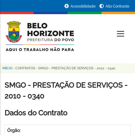
Pular
Portal
Acessibilidade
Alto Contraste
para
da
o
conteúdo
Prefeitura
O
principal
de
Belo
Horizonte
INÍCIO
-
CONTRATOS
-
SMGO - PRESTAÇÃO DE SERVIÇOS - 2010 - 0340
Trilha
de
SMGO - PRESTAÇÃO DE SERVIÇOS -
navegação
2010 - 0340
Dados do Contrato
Órgão: