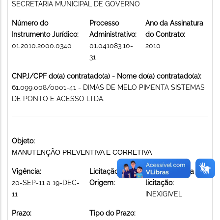
SECRETARIA MUNICIPAL DE GOVERNO
Número do
Processo
Ano da Assinatura
Instrumento Jurídico:
Administrativo:
do Contrato:
01.2010.2000.0340
01.041083.10-
2010
31
CNPJ/CPF do(a) contratado(a) - Nome do(a) contratado(a):
61.099.008/0001-41 - DIMAS DE MELO PIMENTA SISTEMAS
DE PONTO E ACESSO LTDA.
Objeto:
MANUTENÇÃO PREVENTIVA E CORRETIVA
Vigência:
Licitação de
Modalidade da
20-SEP-11 a 19-DEC-
Origem:
licitação:
11
INEXIGIVEL
Prazo:
Tipo do Prazo: