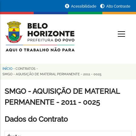
Pular
Portal
Acessibilidade
Alto Contraste
para
da
o
conteúdo
Prefeitura
O
principal
de
Belo
Horizonte
INÍCIO
-
CONTRATOS
-
Trilha
SMGO - AQUISIÇÃO DE MATERIAL PERMANENTE - 2011 - 0025
de
SMGO - AQUISIÇÃO DE MATERIAL
navegação
PERMANENTE - 2011 - 0025
Dados do Contrato