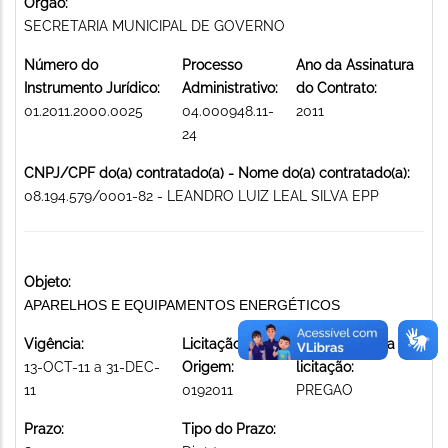
Órgão:
SECRETARIA MUNICIPAL DE GOVERNO
Número do
Processo
Ano da Assinatura
Instrumento Jurídico:
Administrativo:
do Contrato:
01.2011.2000.0025
04.000948.11-
2011
24
CNPJ/CPF do(a) contratado(a) - Nome do(a) contratado(a):
08.194.579/0001-82 - LEANDRO LUIZ LEAL SILVA EPP
Objeto:
APARELHOS E EQUIPAMENTOS ENERGÉTICOS
Vigência:
Licitação de
Modalidade da
13-OCT-11 a 31-DEC-
Origem:
licitação:
11
0192011
PREGAO
Prazo:
Tipo do Prazo: