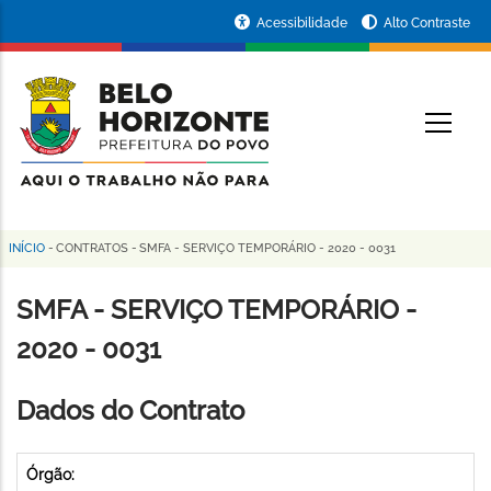
Pular
Portal
Acessibilidade
Alto Contraste
para
da
o
conteúdo
Prefeitura
O
principal
de
Belo
Horizonte
INÍCIO
-
CONTRATOS
-
SMFA - SERVIÇO TEMPORÁRIO - 2020 - 0031
Trilha
de
SMFA - SERVIÇO TEMPORÁRIO -
navegação
2020 - 0031
Dados do Contrato
Órgão: