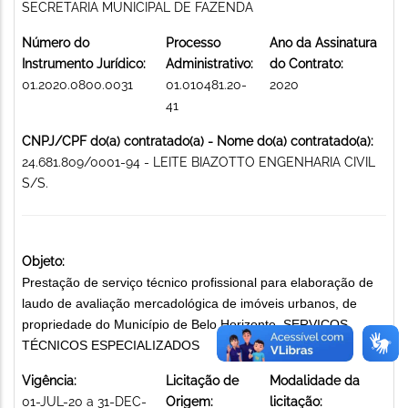
SECRETARIA MUNICIPAL DE FAZENDA
Número do
Processo
Ano da Assinatura
Instrumento Jurídico:
Administrativo:
do Contrato:
01.2020.0800.0031
01.010481.20-
2020
41
CNPJ/CPF do(a) contratado(a) - Nome do(a) contratado(a):
24.681.809/0001-94 - LEITE BIAZOTTO ENGENHARIA CIVIL
S/S.
Objeto:
Prestação de serviço técnico profissional para elaboração de
laudo de avaliação mercadológica de imóveis urbanos, de
propriedade do Município de Belo Horizonte. SERVIÇOS
TÉCNICOS ESPECIALIZADOS
Vigência:
Licitação de
Modalidade da
01-JUL-20 a 31-DEC-
Origem:
licitação: