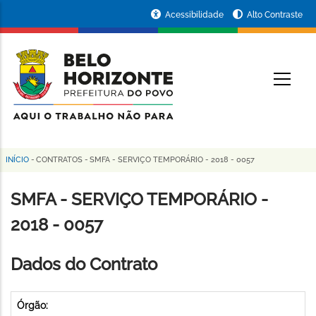
Pular
Portal
Acessibilidade
Alto Contraste
para
da
o
conteúdo
Prefeitura
O
principal
de
Belo
Horizonte
INÍCIO
-
CONTRATOS
-
SMFA - SERVIÇO TEMPORÁRIO - 2018 - 0057
Trilha
de
SMFA - SERVIÇO TEMPORÁRIO -
navegação
2018 - 0057
Dados do Contrato
Órgão: