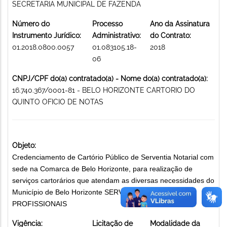
SECRETARIA MUNICIPAL DE FAZENDA
Número do
Processo
Ano da Assinatura
Instrumento Jurídico:
Administrativo:
do Contrato:
01.2018.0800.0057
01.083105.18-
2018
06
CNPJ/CPF do(a) contratado(a) - Nome do(a) contratado(a):
16.740.367/0001-81 - BELO HORIZONTE CARTORIO DO
QUINTO OFICIO DE NOTAS
Objeto:
Credenciamento de Cartório Público de Serventia Notarial com
sede na Comarca de Belo Horizonte, para realização de
serviços cartorários que atendam as diversas necessidades do
Município de Belo Horizonte SERVIÇOS TÉCNICOS
PROFISSIONAIS
Vigência:
Licitação de
Modalidade da