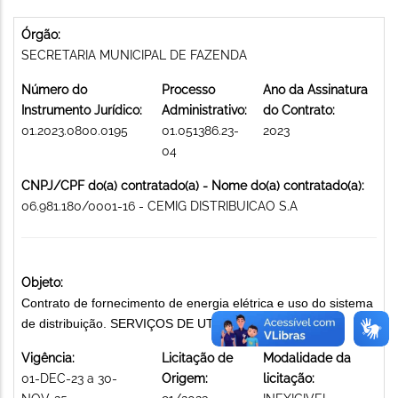
Órgão:
SECRETARIA MUNICIPAL DE FAZENDA
Número do
Processo
Ano da Assinatura
Instrumento Jurídico:
Administrativo:
do Contrato:
01.2023.0800.0195
01.051386.23-
2023
04
CNPJ/CPF do(a) contratado(a) - Nome do(a) contratado(a):
06.981.180/0001-16 - CEMIG DISTRIBUICAO S.A
Objeto:
Contrato de fornecimento de energia elétrica e uso do sistema
de distribuição. SERVIÇOS DE UTILIDADE PÚBLICA
Vigência:
Licitação de
Modalidade da
01-DEC-23 a 30-
Origem:
licitação: