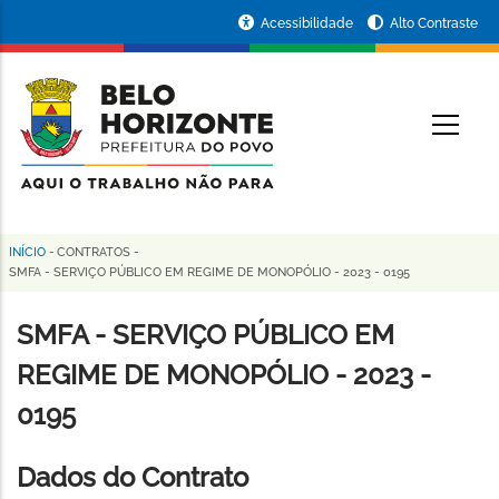
Pular
Portal
Acessibilidade
Alto Contraste
para
da
o
conteúdo
Prefeitura
O
principal
de
Belo
Horizonte
INÍCIO
-
CONTRATOS
-
Trilha
SMFA - SERVIÇO PÚBLICO EM REGIME DE MONOPÓLIO - 2023 - 0195
de
SMFA - SERVIÇO PÚBLICO EM
navegação
REGIME DE MONOPÓLIO - 2023 -
0195
Dados do Contrato