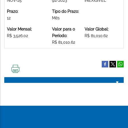
NOV-25
91/2023
INEXIGIVEL
Prazo:
Tipo do Prazo:
12
Mês
Valor Mensal:
Valor para o
Valor Global:
R$ 3,526.02
Período:
R$ 81,010.62
R$ 81,010.62
IMPRIMIR
ESTA
PÁGINA