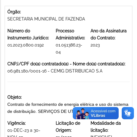
Órgão:
SECRETARIA MUNICIPAL DE FAZENDA
Número do
Processo
Ano da Assinatura
Instrumento Jurídico:
Administrativo:
do Contrato:
01.2023.0800.0192
01.051386.23-
2023
04
CNPJ/CPF do(a) contratado(a) - Nome do(a) contratado(a):
06.981.180/0001-16 - CEMIG DISTRIBUICAO S.A
Objeto:
Contrato de fornecimento de energia elétrica e uso do sistema
de distribuição. SERVIÇOS DE UTILIDADE PÚBLICA
Vigência:
Licitação de
Modalidade da
01-DEC-23 a 30-
Origem:
licitação: