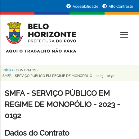
Pular
Portal
Acessibilidade
Alto Contraste
para
da
o
conteúdo
Prefeitura
O
principal
de
Belo
Horizonte
INÍCIO
-
CONTRATOS
-
Trilha
SMFA - SERVIÇO PÚBLICO EM REGIME DE MONOPÓLIO - 2023 - 0192
de
SMFA - SERVIÇO PÚBLICO EM
navegação
REGIME DE MONOPÓLIO - 2023 -
0192
Dados do Contrato