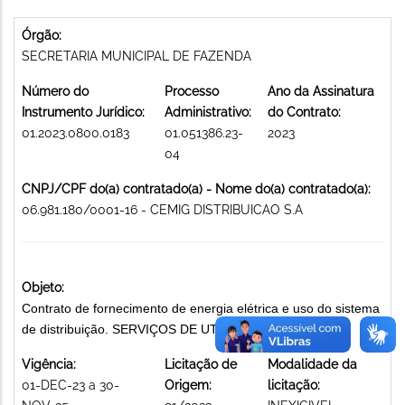
Órgão:
SECRETARIA MUNICIPAL DE FAZENDA
Número do
Processo
Ano da Assinatura
Instrumento Jurídico:
Administrativo:
do Contrato:
01.2023.0800.0183
01.051386.23-
2023
04
CNPJ/CPF do(a) contratado(a) - Nome do(a) contratado(a):
06.981.180/0001-16 - CEMIG DISTRIBUICAO S.A
Objeto:
Contrato de fornecimento de energia elétrica e uso do sistema
de distribuição. SERVIÇOS DE UTILIDADE PÚBLICA
Vigência:
Licitação de
Modalidade da
01-DEC-23 a 30-
Origem:
licitação: