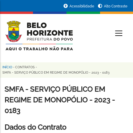
Pular
Portal
Acessibilidade
Alto Contraste
para
da
o
conteúdo
Prefeitura
O
principal
de
Belo
Horizonte
INÍCIO
-
CONTRATOS
-
Trilha
SMFA - SERVIÇO PÚBLICO EM REGIME DE MONOPÓLIO - 2023 - 0183
de
SMFA - SERVIÇO PÚBLICO EM
navegação
REGIME DE MONOPÓLIO - 2023 -
0183
Dados do Contrato