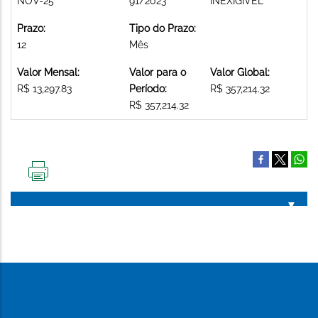
NOV-25
91/2023
INEXIGIVEL
Prazo:
Tipo do Prazo:
12
Mês
Valor Mensal:
Valor para o
Valor Global:
R$ 13,297.83
Período:
R$ 357,214.32
R$ 357,214.32
IMPRIMIR
ESTA
PÁGINA