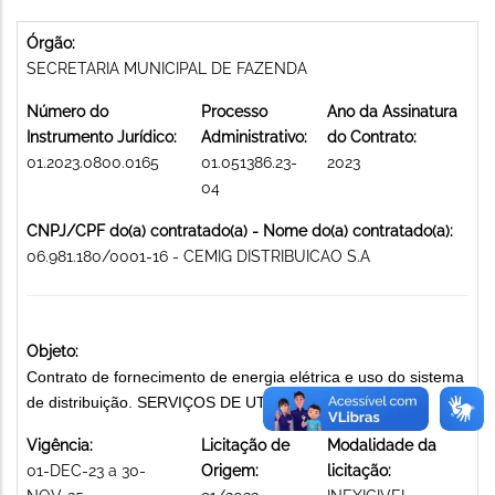
Órgão:
SECRETARIA MUNICIPAL DE FAZENDA
Número do
Processo
Ano da Assinatura
Instrumento Jurídico:
Administrativo:
do Contrato:
01.2023.0800.0165
01.051386.23-
2023
04
CNPJ/CPF do(a) contratado(a) - Nome do(a) contratado(a):
06.981.180/0001-16 - CEMIG DISTRIBUICAO S.A
Objeto:
Contrato de fornecimento de energia elétrica e uso do sistema
de distribuição. SERVIÇOS DE UTILIDADE PÚBLICA
Vigência:
Licitação de
Modalidade da
01-DEC-23 a 30-
Origem:
licitação: