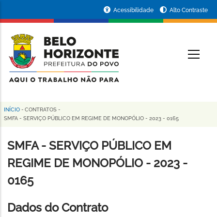
Pular
Portal
Acessibilidade
Alto Contraste
para
da
o
conteúdo
Prefeitura
O
principal
de
Belo
Horizonte
INÍCIO
-
CONTRATOS
-
Trilha
SMFA - SERVIÇO PÚBLICO EM REGIME DE MONOPÓLIO - 2023 - 0165
de
SMFA - SERVIÇO PÚBLICO EM
navegação
REGIME DE MONOPÓLIO - 2023 -
0165
Dados do Contrato