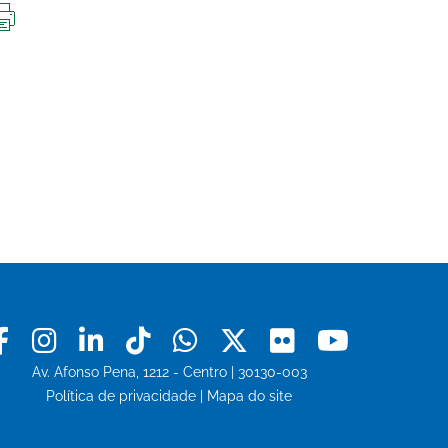
IMPRIMIR
ESTA
PÁGINA
Facebook
Instagram
Linkedin
Tiktok
Whatsapp
X
Flickr
Youtu
Av. Afonso Pena, 1212 - Centro | 30130-003
Política de privacidade
|
Mapa do site