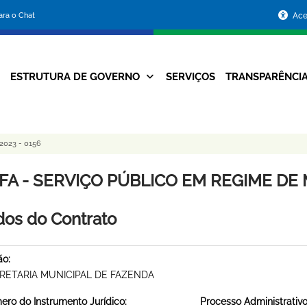
Portal
para o Chat
Ace
da
Prefeitura
ESTRUTURA DE GOVERNO
SERVIÇOS
TRANSPARÊNCI
Navegação
de
Principal
Belo
023 - 0156
Horizonte
FA - SERVIÇO PÚBLICO EM REGIME DE 
os do Contrato
ão:
RETARIA MUNICIPAL DE FAZENDA
ro do Instrumento Jurídico:
Processo Administrativo