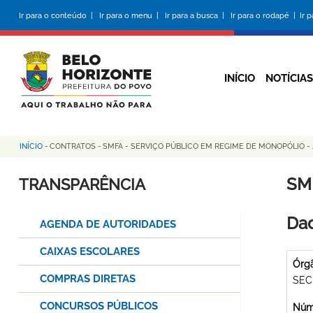
Pular
Ir para o conteúdo |
Ir para o menu |
Ir para a busca |
Ir para o rodapé |
Ir 
para
o
conteúdo
principal
INÍCIO
NOTÍCIAS
INÍCIO
-
CONTRATOS
-
SMFA - SERVIÇO PÚBLICO EM REGIME DE MONOPÓLIO - 2
Trilha
de
SM
TRANSPARÊNCIA
navegação
Dad
AGENDA DE AUTORIDADES
CAIXAS ESCOLARES
Órg
COMPRAS DIRETAS
SEC
CONCURSOS PÚBLICOS
Núme