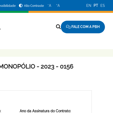
−
+
A
A
EN
PT
ES
ssibilidade
Alto Contraste
FALE COM A PBH
A
MONOPÓLIO - 2023 - 0156
:
Ano da Assinatura do Contrato: