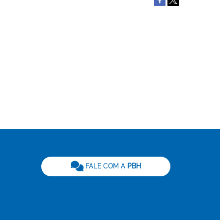
be
FALE COM A
PBH