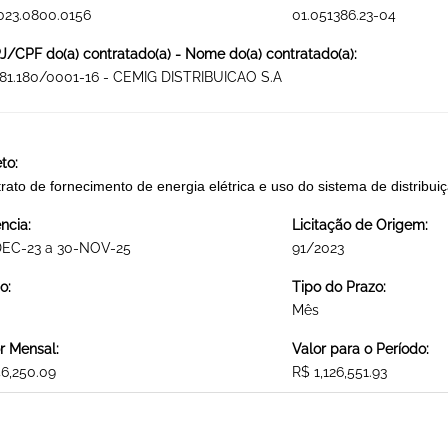
023.0800.0156
01.051386.23-04
/CPF do(a) contratado(a) - Nome do(a) contratado(a):
81.180/0001-16 - CEMIG DISTRIBUICAO S.A
to:
rato de fornecimento de energia elétrica e uso do sistema de distr
ncia:
Licitação de Origem:
DEC-23 a 30-NOV-25
91/2023
o:
Tipo do Prazo:
Mês
r Mensal:
Valor para o Período:
6,250.09
R$ 1,126,551.93