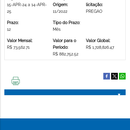
15-APR-24 a 14-APR-
Origem:
licitação:
25
11/2022
PREGAO
Prazo:
Tipo do Prazo:
12
Mês
Valor Mensal:
Valor para o
Valor Global:
R$ 73,562.71
Período:
R$ 1,728,826.47
R$ 882,752.52
IMPRIMIR
ESTA
PÁGINA