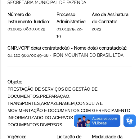
SECRETARIA MUNICIPAL DE FAZENDA
Número do
Processo
Ano da Assinatura
Instrumento Jurídico:
Administrativo:
do Contrato:
01.2023.0800.0029
01.019215.22-
2023
19
CNPJ/CPF do(a) contratado(a) - Nome do(a) contratado(a):
04.120.966/0049-68 - IRON MOUNTAIN DO BRASIL LTDA
Objeto:
PRESTAÇÃO DE SERVIÇOS DE GESTÃO DE
DOCUMENTOS,PREPARAÇÃO,
TRANSPORTES,ARMAZENAGEM,CONSULTA E
MOVIMENTAÇÃO E DOCUMENTOS COM GERENCIAMENTO
INFORMATIZADO DO ACERVOS II e III. GUARDA DE
DOCUMENTOS DIVERSOS
Vigência:
Licitação de
Modalidade da