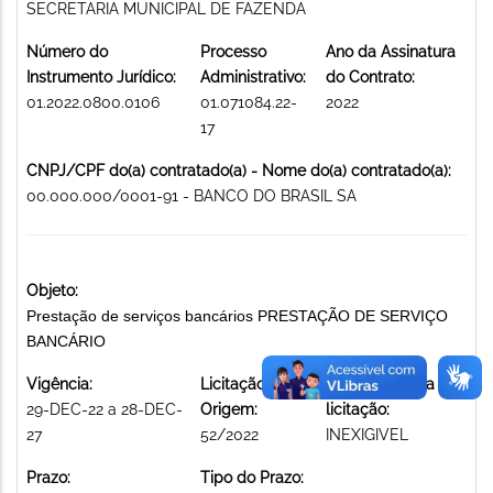
SECRETARIA MUNICIPAL DE FAZENDA
Número do
Processo
Ano da Assinatura
Instrumento Jurídico:
Administrativo:
do Contrato:
01.2022.0800.0106
01.071084.22-
2022
17
CNPJ/CPF do(a) contratado(a) - Nome do(a) contratado(a):
00.000.000/0001-91 - BANCO DO BRASIL SA
Objeto:
Prestação de serviços bancários PRESTAÇÃO DE SERVIÇO
BANCÁRIO
Vigência:
Licitação de
Modalidade da
29-DEC-22 a 28-DEC-
Origem:
licitação:
27
52/2022
INEXIGIVEL
Prazo:
Tipo do Prazo: