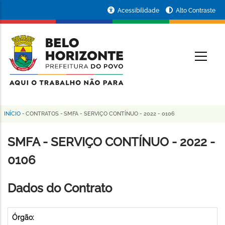
Pular
Portal
Acessibilidade
Alto Contraste
para
da
o
conteúdo
Prefeitura
O
principal
de
Belo
Horizonte
INÍCIO
-
CONTRATOS
-
SMFA - SERVIÇO CONTÍNUO - 2022 - 0106
Trilha
de
SMFA - SERVIÇO CONTÍNUO - 2022 -
navegação
0106
Dados do Contrato
Órgão: