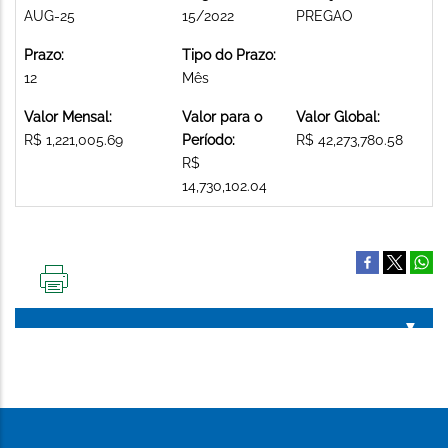
AUG-25
15/2022
PREGAO
Prazo:
Tipo do Prazo:
12
Mês
Valor Mensal:
Valor para o
Valor Global:
R$ 1,221,005.69
Período:
R$ 42,273,780.58
R$
14,730,102.04
IMPRIMIR
ESTA
PÁGINA