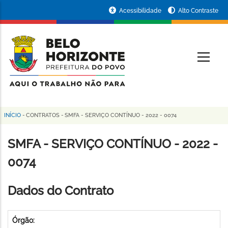
Pular
Portal
Acessibilidade
Alto Contraste
para
da
o
conteúdo
Prefeitura
O
principal
de
Belo
Horizonte
INÍCIO
-
CONTRATOS
-
SMFA - SERVIÇO CONTÍNUO - 2022 - 0074
Trilha
de
SMFA - SERVIÇO CONTÍNUO - 2022 -
navegação
0074
Dados do Contrato
Órgão: