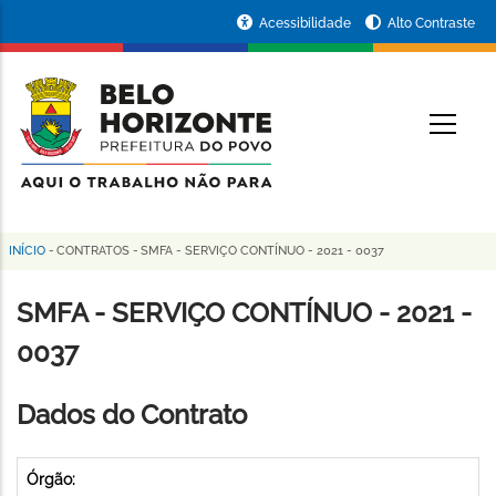
Pular
Portal
Acessibilidade
Alto Contraste
para
da
o
conteúdo
Prefeitura
O
principal
de
Belo
Horizonte
INÍCIO
-
CONTRATOS
-
SMFA - SERVIÇO CONTÍNUO - 2021 - 0037
Trilha
de
SMFA - SERVIÇO CONTÍNUO - 2021 -
navegação
0037
Dados do Contrato
Órgão: