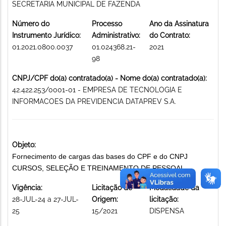
SECRETARIA MUNICIPAL DE FAZENDA
Número do
Processo
Ano da Assinatura
Instrumento Jurídico:
Administrativo:
do Contrato:
01.2021.0800.0037
01.024368.21-
2021
98
CNPJ/CPF do(a) contratado(a) - Nome do(a) contratado(a):
42.422.253/0001-01 - EMPRESA DE TECNOLOGIA E
INFORMACOES DA PREVIDENCIA DATAPREV S.A.
Objeto:
Fornecimento de cargas das bases do CPF e do CNPJ
CURSOS, SELEÇÃO E TREINAMENTO DE PESSOAL
Vigência:
Licitação de
Modalidade da
28-JUL-24 a 27-JUL-
Origem:
licitação:
25
15/2021
DISPENSA