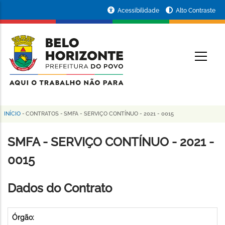
Pular
Portal
Acessibilidade
Alto Contraste
para
da
o
conteúdo
Prefeitura
O
principal
de
Belo
Horizonte
INÍCIO
-
CONTRATOS
-
SMFA - SERVIÇO CONTÍNUO - 2021 - 0015
Trilha
de
SMFA - SERVIÇO CONTÍNUO - 2021 -
navegação
0015
Dados do Contrato
Órgão: