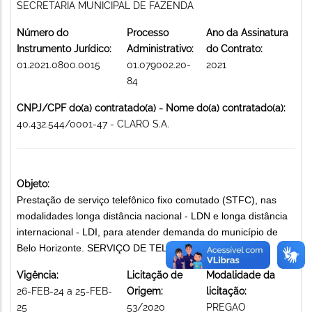
SECRETARIA MUNICIPAL DE FAZENDA
Número do
Processo
Ano da Assinatura
Instrumento Jurídico:
Administrativo:
do Contrato:
01.2021.0800.0015
01.079002.20-
2021
84
CNPJ/CPF do(a) contratado(a) - Nome do(a) contratado(a):
40.432.544/0001-47 - CLARO S.A.
Objeto:
Prestação de serviço telefônico fixo comutado (STFC), nas
modalidades longa distância nacional - LDN e longa distância
internacional - LDI, para atender demanda do município de
Belo Horizonte. SERVIÇO DE TELEFONIA
Vigência:
Licitação de
Modalidade da
26-FEB-24 a 25-FEB-
Origem:
licitação:
25
53/2020
PREGAO