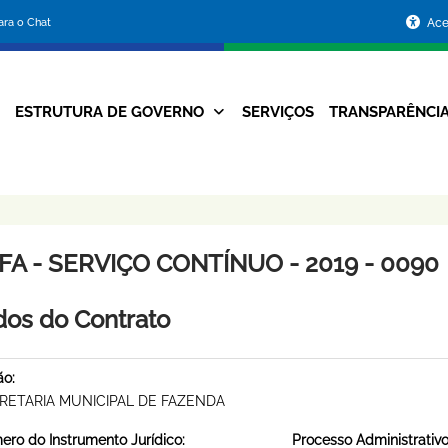
Portal
para o Chat
Ace
da
Prefeitura
ESTRUTURA DE GOVERNO
SERVIÇOS
TRANSPARÊNCI
Navegação
de
Principal
Belo
Horizonte
FA - SERVIÇO CONTÍNUO - 2019 - 0090
os do Contrato
ão:
RETARIA MUNICIPAL DE FAZENDA
ro do Instrumento Jurídico:
Processo Administrativo