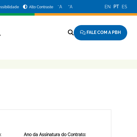
−
+
A
A
EN
PT
ES
ssibilidade
Alto Contraste
FALE COM A PBH
A
:
Ano da Assinatura do Contrato: