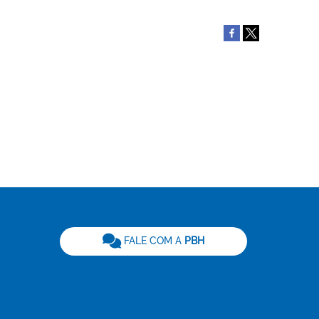
be
FALE COM A
PBH