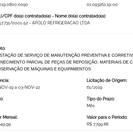
019.0800.0090
01.093262.19-00
/CPF do(a) contratado(a) - Nome do(a) contratado(a):
057.731/0001-52 - APOLO REFRIGERACAO LTDA
to:
STAÇÃO DE SERVIÇO DE MANUTENÇÃO PREVENTIVA E CORRETIV
NECIMENTO PARCIAL DE PEÇAS DE REPOSIÇÃO, MATERIAIS DE
SERVAÇÃO DE MÁQUINAS E EQUIPAMENTOS
ncia:
Licitação de Origem:
NOV-19 a 03-NOV-22
61/2019
o:
Tipo do Prazo:
Mês
r Mensal:
Valor para o Período:
49.99
R$ 7,799.88