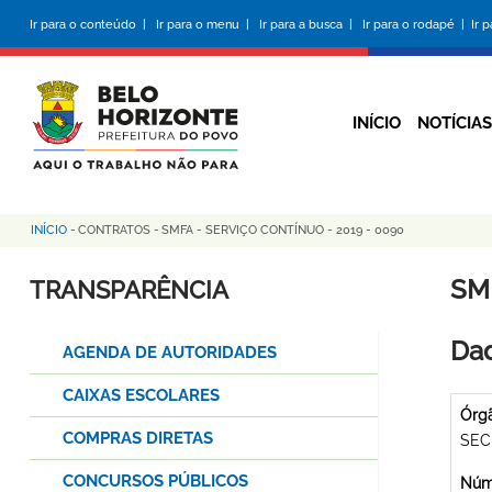
Pular
Ir para o conteúdo |
Ir para o menu |
Ir para a busca |
Ir para o rodapé |
Ir 
para
o
conteúdo
principal
INÍCIO
NOTÍCIAS
INÍCIO
-
CONTRATOS
-
SMFA - SERVIÇO CONTÍNUO - 2019 - 0090
Trilha
de
SM
TRANSPARÊNCIA
navegação
Dad
AGENDA DE AUTORIDADES
CAIXAS ESCOLARES
Órg
COMPRAS DIRETAS
SEC
CONCURSOS PÚBLICOS
Núme