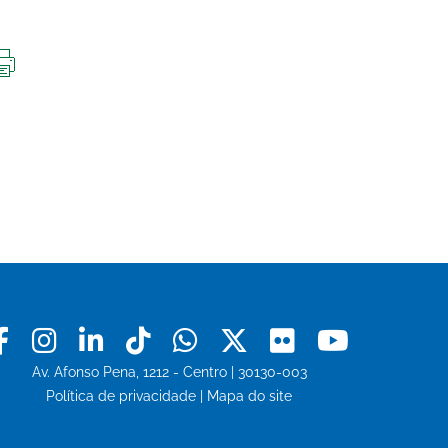
IMPRIMIR
ESTA
PÁGINA
Facebook
Instagram
Linkedin
Tiktok
Whatsapp
X
Flickr
Youtu
Av. Afonso Pena, 1212 - Centro | 30130-003
Política de privacidade
|
Mapa do site