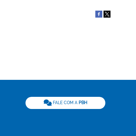
be
FALE COM A
PBH