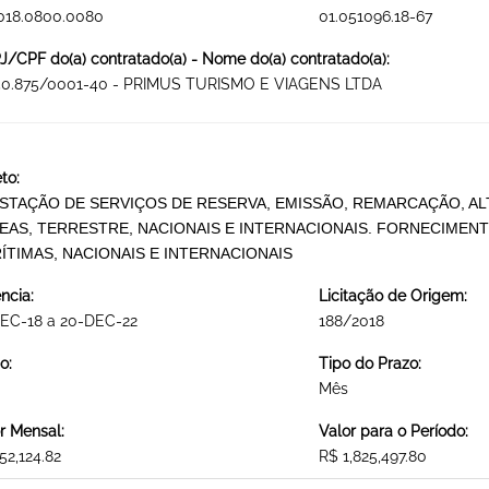
018.0800.0080
01.051096.18-67
/CPF do(a) contratado(a) - Nome do(a) contratado(a):
150.875/0001-40 - PRIMUS TURISMO E VIAGENS LTDA
to:
STAÇÃO DE SERVIÇOS DE RESERVA, EMISSÃO, REMARCAÇÃO, 
EAS, TERRESTRE, NACIONAIS E INTERNACIONAIS. FORNECIMEN
ÍTIMAS, NACIONAIS E INTERNACIONAIS
ncia:
Licitação de Origem:
DEC-18 a 20-DEC-22
188/2018
o:
Tipo do Prazo:
Mês
r Mensal:
Valor para o Período:
52,124.82
R$ 1,825,497.80