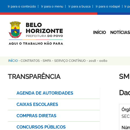
Pular
Ir para o conteúdo |
Ir para o menu |
Ir para a busca |
Ir para o rodapé |
Ir 
para
o
conteúdo
principal
INÍCIO
NOTÍCIAS
INÍCIO
-
CONTRATOS
-
SMFA - SERVIÇO CONTÍNUO - 2018 - 0080
Trilha
de
SM
TRANSPARÊNCIA
navegação
Dad
AGENDA DE AUTORIDADES
CAIXAS ESCOLARES
Órg
COMPRAS DIRETAS
SEC
CONCURSOS PÚBLICOS
Núme