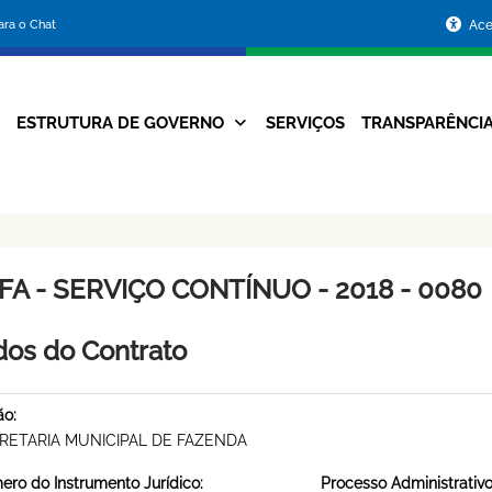
Portal
para o Chat
Ace
da
Prefeitura
ESTRUTURA DE GOVERNO
SERVIÇOS
TRANSPARÊNCI
Navegação
de
Principal
Belo
Horizonte
FA - SERVIÇO CONTÍNUO - 2018 - 0080
os do Contrato
ão:
RETARIA MUNICIPAL DE FAZENDA
ro do Instrumento Jurídico:
Processo Administrativo