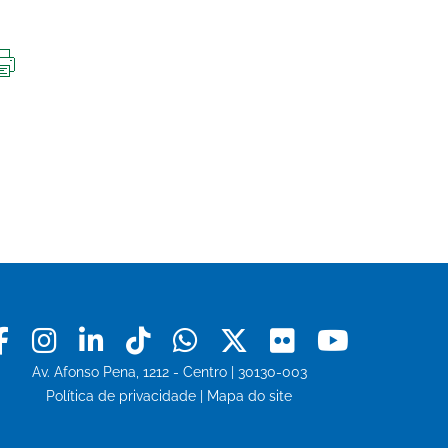
IMPRIMIR
ESTA
PÁGINA
Facebook
Instagram
Linkedin
Tiktok
Whatsapp
X
Flickr
Youtu
Av. Afonso Pena, 1212 - Centro | 30130-003
Política de privacidade
|
Mapa do site