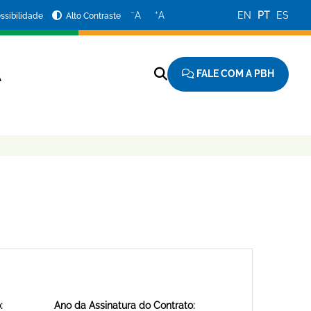
−
+
A
A
EN
PT
ES
ssibilidade
Alto Contraste
FALE COM A PBH
A
:
Ano da Assinatura do Contrato: