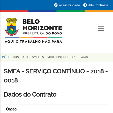
Pular
Portal
Acessibilidade
Alto Contraste
para
da
o
conteúdo
Prefeitura
O
principal
de
Belo
Horizonte
INÍCIO
-
CONTRATOS
-
SMFA - SERVIÇO CONTÍNUO - 2018 - 0018
Trilha
de
SMFA - SERVIÇO CONTÍNUO - 2018 -
navegação
0018
Dados do Contrato
Órgão: