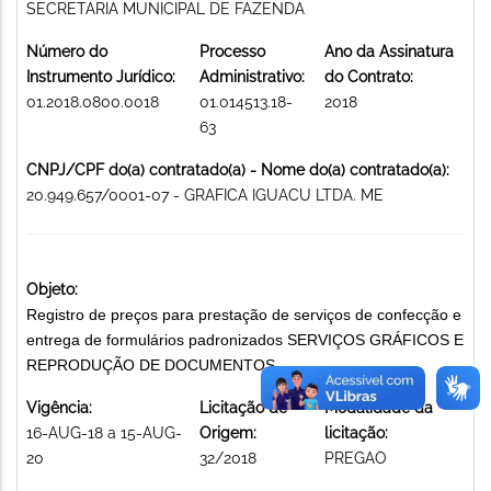
SECRETARIA MUNICIPAL DE FAZENDA
Número do
Processo
Ano da Assinatura
Instrumento Jurídico:
Administrativo:
do Contrato:
01.2018.0800.0018
01.014513.18-
2018
63
CNPJ/CPF do(a) contratado(a) - Nome do(a) contratado(a):
20.949.657/0001-07 - GRAFICA IGUACU LTDA. ME
Objeto:
Registro de preços para prestação de serviços de confecção e
entrega de formulários padronizados SERVIÇOS GRÁFICOS E
REPRODUÇÃO DE DOCUMENTOS
Vigência:
Licitação de
Modalidade da
16-AUG-18 a 15-AUG-
Origem:
licitação:
20
32/2018
PREGAO