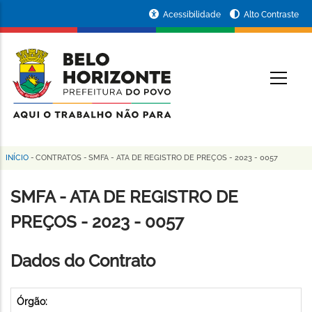
Pular
Portal
Acessibilidade
Alto Contraste
para
da
o
conteúdo
Prefeitura
O
principal
de
Belo
Horizonte
INÍCIO
-
CONTRATOS
-
SMFA - ATA DE REGISTRO DE PREÇOS - 2023 - 0057
Trilha
de
SMFA - ATA DE REGISTRO DE
navegação
PREÇOS - 2023 - 0057
Dados do Contrato
Órgão: