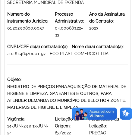
SECRETARIA MUNICIPAL DE FAZENDA
Número do
Processo
Ano da Assinatura
Instrumento Jurídico:
Administrativo:
do Contrato:
01.2023.0800.0057
04.000883.22-
2023
33
CNPJ/CPF do(a) contratado(a) - Nome do(a) contratado(a):
20.161.464/0001-97 - ECO PLAST COMERCIO LTDA
Objeto:
REGISTRO DE PREÇOS PARA AQUISIÇÃO DE MATERIAL DE
HIGIENE E LIMPEZA: SANEANTES E OUTROS, PARA
ATENDER DEMANDA DO MUNICÍPIO DE BELO HORIZONTE.
MATERIAIS DE HIGIENE E LIMPEZA
Vigência:
Licitação de
Modalidade da
14-JUN-23 a 13-JUN-
Origem:
licitação:
24
63/2022
PREGAO