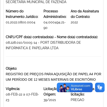
SECRETARIA MUNICIPAL DE FAZENDA
Número do
Processo
Ano da Assinatura
Instrumento Jurídico:
Administrativo:
do Contrato:
01.2022.0800.0004
04.000494.21-
2022
90
CNPJ/CPF do(a) contratado(a) - Nome do(a) contratado(a):
08.228.010/0005-14 - PORT DISTRIBUIDORA DE
INFORMATICA E PAPELARIA LTDA
Objeto:
REGISTRO DE PREÇOS PARA AQUISIÇÃO DE PAPEL A4 POR
UM PERÍODO DE 12 MESES MATERIAIS DE ESCRITÓRIO
Vigência:
Licitação de
Modalidade da
08-FEB-22 a 07-FEB-
Origem:
licitação:
23
39/2021
PREGAO