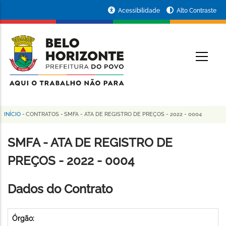
Pular
Portal
Acessibilidade
Alto Contraste
para
da
o
conteúdo
Prefeitura
O
principal
de
Belo
Horizonte
INÍCIO
-
CONTRATOS
-
SMFA - ATA DE REGISTRO DE PREÇOS - 2022 - 0004
Trilha
de
SMFA - ATA DE REGISTRO DE
navegação
PREÇOS - 2022 - 0004
Dados do Contrato
Órgão: