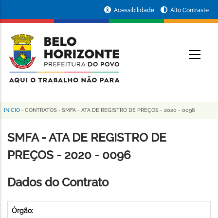
Pular
Portal
Acessibilidade
Alto Contraste
para
da
o
conteúdo
Prefeitura
O
principal
de
Belo
Horizonte
INÍCIO
-
CONTRATOS
-
SMFA - ATA DE REGISTRO DE PREÇOS - 2020 - 0096
Trilha
de
SMFA - ATA DE REGISTRO DE
navegação
PREÇOS - 2020 - 0096
Dados do Contrato
Órgão: