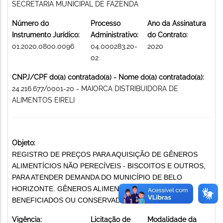
SECRETARIA MUNICIPAL DE FAZENDA
Número do
Processo
Ano da Assinatura
Instrumento Jurídico:
Administrativo:
do Contrato:
01.2020.0800.0096
04.000283.20-
2020
02
CNPJ/CPF do(a) contratado(a) - Nome do(a) contratado(a):
24.216.677/0001-20 - MAIORCA DISTRIBUIDORA DE
ALIMENTOS EIRELI
Objeto:
REGISTRO DE PREÇOS PARA AQUISIÇÃO DE GÊNEROS
ALIMENTÍCIOS NÃO PERECÍVEIS - BISCOITOS E OUTROS,
PARA ATENDER DEMANDA DO MUNICÍPIO DE BELO
HORIZONTE. GÊNEROS ALIMENTÍCIOS NATURAIS,
BENEFICIADOS OU CONSERVADOS
Vigência:
Licitação de
Modalidade da